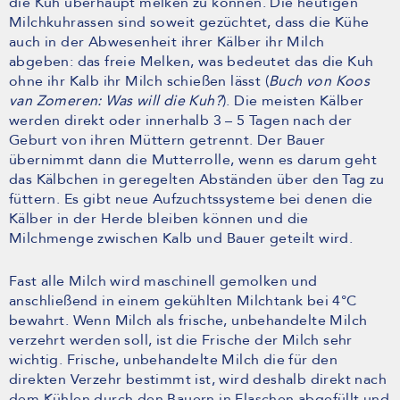
die Kuh überhaupt melken zu können. Die heutigen
Milchkuhrassen sind soweit gezüchtet, dass die Kühe
auch in der Abwesenheit ihrer Kälber ihr Milch
abgeben: das freie Melken, was bedeutet das die Kuh
ohne ihr Kalb ihr Milch schießen lässt (
Buch von Koos
van Zomeren: Was will die Kuh?
). Die meisten Kälber
werden direkt oder innerhalb 3 – 5 Tagen nach der
Geburt von ihren Müttern getrennt. Der Bauer
übernimmt dann die Mutterrolle, wenn es darum geht
das Kälbchen in geregelten Abständen über den Tag zu
füttern. Es gibt neue Aufzuchtssysteme bei denen die
Kälber in der Herde bleiben können und die
Milchmenge zwischen Kalb und Bauer geteilt wird.
Fast alle Milch wird maschinell gemolken und
anschließend in einem gekühlten Milchtank bei 4°C
bewahrt. Wenn Milch als frische, unbehandelte Milch
verzehrt werden soll, ist die Frische der Milch sehr
wichtig. Frische, unbehandelte Milch die für den
direkten Verzehr bestimmt ist, wird deshalb direkt nach
dem Kühlen durch den Bauern in Flaschen abgefüllt und