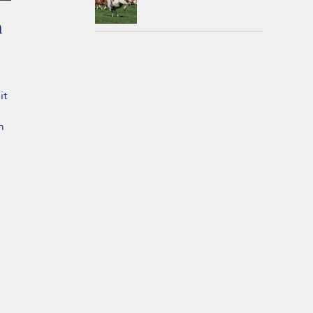
n
e
it
m