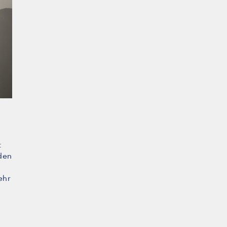
t
den
ehr