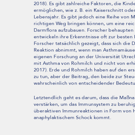
2018). Es gibt zahlreiche Faktoren, die Kind
ermöglichen, wie z. B. ein Kaiserschnitt ode
Lebensjahr. Es gibt jedoch eine Reihe von M
richtigen Weg bringen können, um eine rei
Darmflora aufzubauen. Forscher behaupten al
entwickeln ihre Erkenntnisse oft zur besten
Forscher tatsächlich gezeigt, dass sich die 
Reaktion abnimmt, wenn man Asthmamäusen Erd
eigenen Forschung an der Universität Utre
mit Asthma von Rohmilch und nicht von erhitz
2017). Erde und Rohmilch haben auf den ers
zu tun, aber der Beitrag, den beide zur Ste
wahrscheinlich von entscheidender Bedeut
Letztendlich geht es darum, dass die Maß
verstärken, um das Immunsystem zu beruhige
überaktiven Immunreaktionen in Form von 
anaphylaktischem Schock kommt.