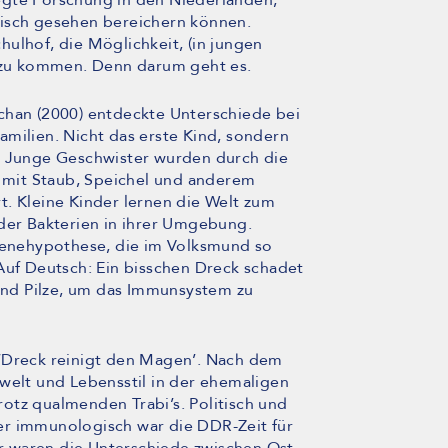
egte Forschung in den Niederlanden,
gisch gesehen bereichern können.
ulhof, die Möglichkeit, (in jungen
t zu kommen. Denn darum geht es.
chan (2000) entdeckte Unterschiede bei
milien. Nicht das erste Kind, sondern
a. Junge Geschwister wurden durch die
e mit Staub, Speichel und anderem
t. Kleine Kinder lernen die Welt zum
 der Bakterien in ihrer Umgebung.
gienehypothese, die im Volksmund so
’ (Auf Deutsch: Ein bisschen Dreck schadet
 und Pilze, um das Immunsystem zu
 ‘Dreck reinigt den Magen’. Nach dem
welt und Lebensstil in der ehemaligen
otz qualmenden Trabi’s. Politisch und
aber immunologisch war die DDR-Zeit für