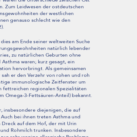
ter waren die Unterschiede zwischen Ost
n. Zum Leidwesen der ostdeutschen
ensgewohnheiten der westlichen
hnen genauso schlecht wie den
).
 dies am Ende seiner weltweiten Suche
ährungsgewohnheiten natürlich lebender
ries, zu natürlichen Geburten ohne
d Asthma waren; kurz gesagt, ein
ration hervorbringt. Als gemeinsamen
 sah er den Verzehr von rohen und roh
htige immunologische Zeitfenster um
 fettreichen regionalen Spezialitäten
em Omega-3-Fettsäuren-Anteil) bekannt.
r, insbesondere diejenigen, die auf
 Auch bei ihnen treten Asthma und
m Dreck auf dem Hof, der mit Urin
n und Rohmilch trunken. Insbesondere