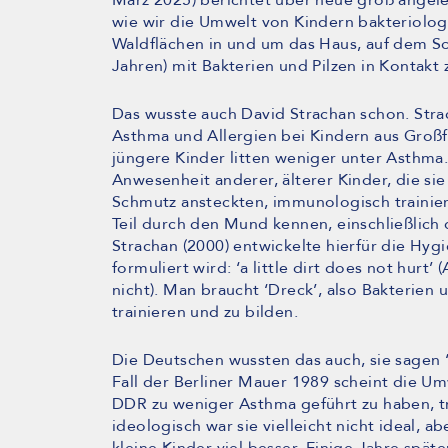
März 2025) berichtet über neue groß angel
wie wir die Umwelt von Kindern bakteriolo
Waldflächen in und um das Haus, auf dem Sch
Jahren) mit Bakterien und Pilzen in Kontak
Das wusste auch David Strachan schon. Stra
Asthma und Allergien bei Kindern aus Großfa
jüngere Kinder litten weniger unter Asthm
Anwesenheit anderer, älterer Kinder, die si
Schmutz ansteckten, immunologisch trainier
Teil durch den Mund kennen, einschließlich
Strachan (2000) entwickelte hierfür die Hy
formuliert wird: ‘a little dirt does not hurt
nicht). Man braucht ‘Dreck’, also Bakterien
trainieren und zu bilden.
Die Deutschen wussten das auch, sie sagen
Fall der Berliner Mauer 1989 scheint die Um
DDR zu weniger Asthma geführt zu haben, tr
ideologisch war sie vielleicht nicht ideal, 