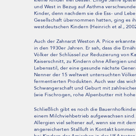
kleine Kinder viel besser. Einige Jahre spä
und West in Bezug auf Asthma verschwunde
Kinder, denn nachdem sie die Ess- und Leb
Gesellschaft übernommen hatten, ging es i
westdeutschen Kindern (Heinrich et al., 2002
Auch der Zahnarzt Weston A. Price erkannte
in den 1930er Jahren. Er sah, dass die Ern
Völker der Schlüssel zur Reduzierung von Ka
Kaiserschnitt, zu Kindern ohne Allergien un
Lebensstil, der eine gesunde nächste Gene
Nenner der 15 weltweit untersuchten Völker
fermentierten Produkten. Auch war das wic
Schwangerschaft und Geburt mit zahlreichen
(wie Fischrogen, rohe Alpenbutter mit hoh
Schließlich gibt es noch die Bauernhofkinde
einem Milchviehbetrieb aufgewachsen sind.
Allergien viel seltener auf, wenn sie mit de
angereicherten Stallluft in Kontakt komme