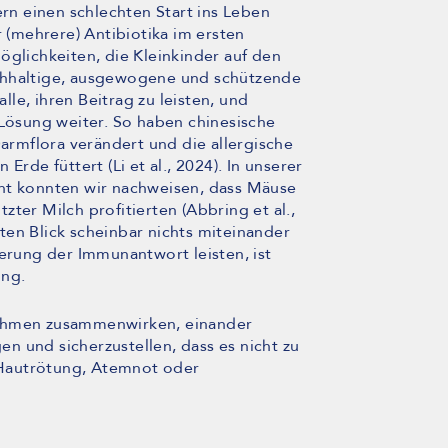
ern einen schlechten Start ins Leben
r (mehrere) Antibiotika im ersten
öglichkeiten, die Kleinkinder auf den
chhaltige, ausgewogene und schützende
le, ihren Beitrag zu leisten, und
 Lösung weiter. So haben chinesische
Darmflora verändert und die allergische
e füttert (Li et al., 2024). In unserer
cht konnten wir nachweisen, dass Mäuse
ter Milch profitierten (Abbring et al.,
ten Blick scheinbar nichts miteinander
uerung der Immunantwort leisten, ist
ung.
nahmen zusammenwirken, einander
n und sicherzustellen, dass es nicht zu
Hautrötung, Atemnot oder