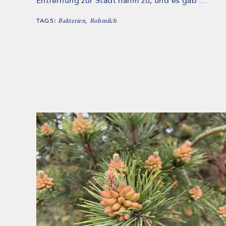
Entfernung zur Stadt nahm zu, und es gab …
TAGS:
,
Bakterien
Rohmilch