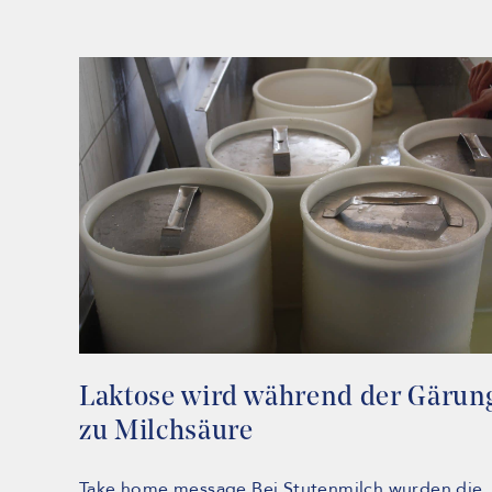
Laktose wird während der Gärun
zu Milchsäure
Take home message Bei Stutenmilch wurden die