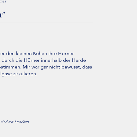
ner
r"
nder den kleinen Kühen ihre Hörner
e durch die Hörner innerhalb der Herde
timmen. Mir war gar nicht bewusst, dass
gase zirkulieren.
r sind mit
*
markiert