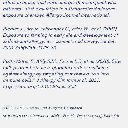
effect in house dust mite allergic rhinoconjunctivitis
patients – first evaluation in a standardized allergen
exposure chamber. Allergo Journal International.
Riedler J., Braun-Fahrlander C., Eder W., et al. (2001).
Exposure to farming in early life and development of
asthma and allergy: a cross-sectional survey. Lancet.
2001;358(9288):1129–33.
Roth-Walter F., Afify S.M., Pacios L.F., et al. (2020). Cow
milk proteinbeta-lactoglobulin confers resilience
against allergy by targeting complexed iron into
immune cells.” J Allergy Clin Immunol. 2020.
https://doi.org/10.1016/j.jaci.202
KATEGORIE:
,
Asthma und Allergien
Gesundheit
SCHLAGWORT:
,
,
,
Immunität
Molke-Eiweiße
Pasteurisierung
Rohmilch