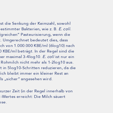
 ist die Senkung der Keimzahl, sowohl
estimmter Bakterien, wie z. B.
E. coli
.
lgreichen” Pasteurisierung, wenn die
. Umgerechnet bedeutet dies, dass
lch von 1.000.000 KBE/ml (6log10) nach
 KBE/ml beträgt. In der Regel sind die
eher maximal 3-4log10.
E. coli
ist nur ein
 Rohmilch nicht mehr als 1-2log10 aus.
 in 5log10-Schritten reduzieren, da die
lich bleibt immer ein kleiner Rest an
als „sicher” angesehen wird.
urzer Zeit (in der Regel innerhalb von
-Wertes erreicht: Die Milch säuert
ose.