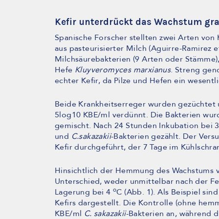
Kefir unterdrückt das Wachstum gr
Spanische Forscher stellten zwei Arten von 
aus pasteurisierter Milch (Aguirre-Ramirez et
Milchsäurebakterien (9 Arten oder Stämme), 
Hefe
Kluyveromyces marxianus
. Streng gen
echter Kefir, da Pilze und Hefen ein wesentli
Beide Krankheitserreger wurden gezüchtet 
5log10 KBE/ml verdünnt. Die Bakterien wurd
gemischt. Nach 24 Stunden Inkubation bei 
und
C.sakazakii
-Bakterien gezählt. Der Vers
Kefir durchgeführt, der 7 Tage im Kühlschr
Hinsichtlich der Hemmung des Wachstums
Unterschied, weder unmittelbar nach der F
o
Lagerung bei 4
C (Abb. 1). Als Beispiel si
Kefirs dargestellt. Die Kontrolle (ohne he
KBE/ml
C. sakazakii
-Bakterien an, während d