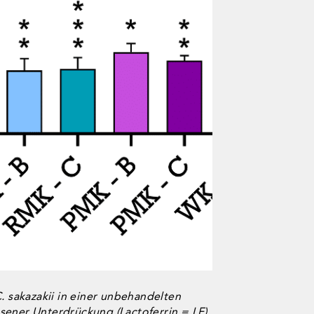
 sakazakii in einer unbehandelten
esener Unterdrückung (Lactoferrin = LF),