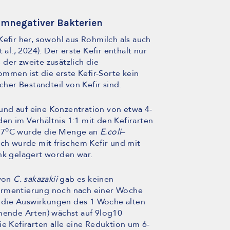
amnegativer Bakterien
Kefir her, sowohl aus Rohmilch als auch
 al., 2024). Der erste Kefir enthält nur
der zweite zusätzlich die
ommen ist die erste Kefir-Sorte kein
cher Bestandteil von Kefir sind.
und auf eine Konzentration von etwa 4-
en im Verhältnis 1:1 mit den Kefirarten
o
37
C wurde die Menge an
E.coli
–
uch wurde mit frischem Kefir und mit
ank gelagert worden war.
 von
C. sakazakii
gab es keinen
ermentierung noch nach einer Woche
nd die Auswirkungen des 1 Woche alten
mmende Arten) wächst auf 9log10
ie Kefirarten alle eine Reduktion um 6-