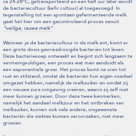
o
ca 24-28
C, getransporteerd en een half uur later wordt
de bacteriecultuur (kefir cultuur) al toegevoegd. In
tegenstelling tot een spontaan gefermenteerde melk
gaat het hier om een gecontroleerd proces vanuit
“veilige, rauwe melk”
.
Wanneer je de bacteriecultuur in de melk ent, komt er
een grote dosis gevriesdroogde bacteriën tot leven.
Deze bacteriesoep ontwaakt en begint zich langzaam te
vermenigvuldigen, een proces wat men aanduidt als
een exponentiele groei. Het proces komt na uren tot
rust en stilstand, omdat de bacteriën hun eigen voedsel
omgezet hebben, namelijk de melksuiker en omdat zij
een nieuwe zure omgeving creëren, waarin zij zelf niet
meer kunnen groeien. Door deze twee kenmerken,
namelijk het aandeel melkzuur en het ontbreken van
melksuiker, kunnen ook vele andere, ongewenste
bacteriën die ziektes kunnen veroorzaken, niet meer
groeien.