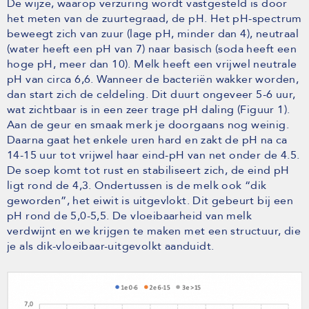
De wijze, waarop verzuring wordt vastgesteld is door
het meten van de zuurtegraad, de pH. Het pH-spectrum
beweegt zich van zuur (lage pH, minder dan 4), neutraal
(water heeft een pH van 7) naar basisch (soda heeft een
hoge pH, meer dan 10). Melk heeft een vrijwel neutrale
pH van circa 6,6. Wanneer de bacteriën wakker worden,
dan start zich de celdeling. Dit duurt ongeveer 5-6 uur,
wat zichtbaar is in een zeer trage pH daling (Figuur 1).
Aan de geur en smaak merk je doorgaans nog weinig.
Daarna gaat het enkele uren hard en zakt de pH na ca
14-15 uur tot vrijwel haar eind-pH van net onder de 4.5.
De soep komt tot rust en stabiliseert zich, de eind pH
ligt rond de 4,3. Ondertussen is de melk ook “dik
geworden”, het eiwit is uitgevlokt. Dit gebeurt bij een
pH rond de 5,0-5,5. De vloeibaarheid van melk
verdwijnt en we krijgen te maken met een structuur, die
je als dik-vloeibaar-uitgevolkt aanduidt.