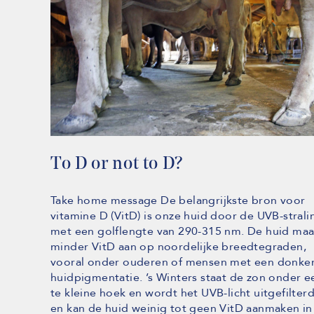
To D or not to D?
Take home message De belangrijkste bron voor
vitamine D (VitD) is onze huid door de UVB-strali
met een golflengte van 290-315 nm. De huid maa
minder VitD aan op noordelijke breedtegraden,
vooral onder ouderen of mensen met een donke
huidpigmentatie. ’s Winters staat de zon onder e
te kleine hoek en wordt het UVB-licht uitgefilter
en kan de huid weinig tot geen VitD aanmaken in