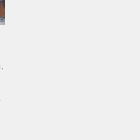
d
l,
e