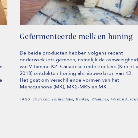
Gefermenteerde melk en honing
De beide producten hebben volgens recent
onderzoek iets gemeen, namelijk de aanwezighei
in
van Vitamine K2. Canadese onderzoekers (Kim et a
2018) ontdekten honing als nieuwe bron van K2.
e
Het gaat om verschillende vormen van het
Menaquinone (MK), MK2-MK5 en MK …
TAGS:
,
,
,
,
Bacteriën
Fermentatie
Kanker
Vitamines
Weston A. Pric