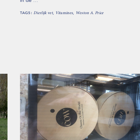
in de …
TAGS:
,
,
Dierlijk vet
Vitamines
Weston A. Price