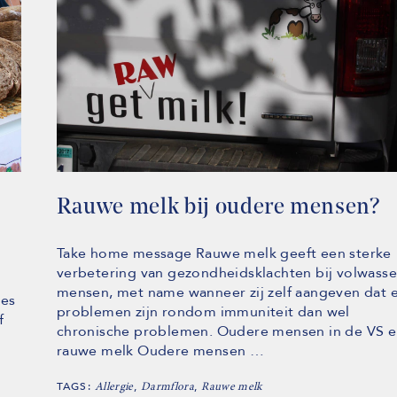
Rauwe melk bij oudere mensen?
Take home message Rauwe melk geeft een sterke
verbetering van gezondheidsklachten bij volwass
mensen, met name wanneer zij zelf aangeven dat 
zes
problemen zijn rondom immuniteit dan wel
f
chronische problemen. Oudere mensen in de VS 
rauwe melk Oudere mensen …
TAGS:
,
,
Allergie
Darmflora
Rauwe melk