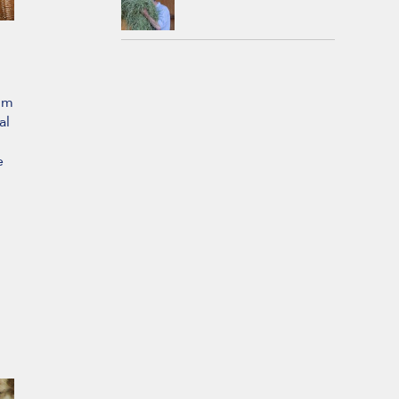
m
um
al
e