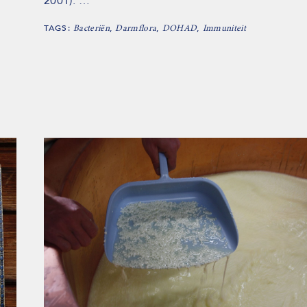
2001). …
TAGS:
,
,
,
Bacteriën
Darmflora
DOHAD
Immuniteit