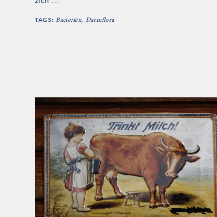
zich …
TAGS:
,
Bacteriën
Darmflora