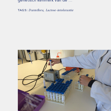
genetisch kenmerk van de …
TAGS:
,
Darmflora
Lactose-intolerantie