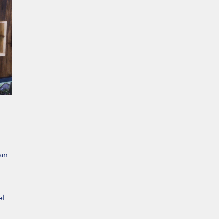
van
el