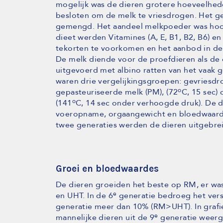
mogelijk was de dieren grotere hoeveelhed
besloten om de melk te vriesdrogen. Het g
gemengd. Het aandeel melkpoeder was hoog,
dieet werden Vitamines (A, E, B1, B2, B6) 
tekorten te voorkomen en het aanbod in de v
De melk diende voor de proefdieren als de
uitgevoerd met albino ratten van het vaak 
waren drie vergelijkingsgroepen: gevriesdr
o
gepasteuriseerde melk (PM), (72
C, 15 sec) 
o
(141
C, 14 sec onder verhoogde druk). De 
voeropname, orgaangewicht en bloedwaarde
twee generaties werden de dieren uitgebr
Groei en bloedwaardes
De dieren groeiden het beste op RM, er was
e
en UHT. In de 6
generatie bedroeg het vers
generatie meer dan 10% (RM>UHT). In grafie
e
mannelijke dieren uit de 9
generatie weerge