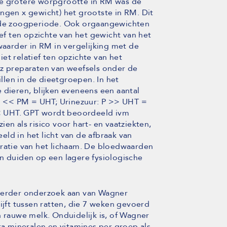
de grotere worpgrootte in RM was de
ngen x gewicht) het grootste in RM. Dit
n de zoogperiode. Ook orgaangewichten
ief ten opzichte van het gewicht van het
waarder in RM in vergelijking met de
et relatief ten opzichte van het
wz preparaten van weefsels onder de
len in de dieetgroepen. In het
 dieren, blijken eveneens een aantal
 RM << PM = UHT; Urinezuur: P >> UHT =
< UHT. GPT wordt beoordeeld ivm
en als risico voor hart- en vaatziekten,
ld in het licht van de afbraak van
dratie van het lichaam. De bloedwaarden
en duiden op een lagere fysiologische
 eerder onderzoek aan van Wagner
ijft tussen ratten, die 7 weken gevoerd
n rauwe melk. Onduidelijk is, of Wagner
ra mineralen en vitamines per groep als