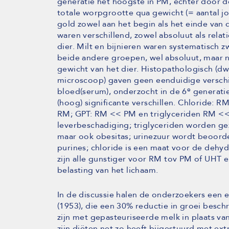
generatie het hoogste in PM, echter door 
totale worpgrootte qua gewicht (= aantal jo
gold zowel aan het begin als het einde va
waren verschillend, zowel absoluut als relat
dier. Milt en bijnieren waren systematisch z
beide andere groepen, wel absoluut, maar ni
gewicht van het dier. Histopathologisch (d
microscoop) gaven geen eenduidige verschil
e
bloed(serum), onderzocht in de 6
generatie
(hoog) significante verschillen. Chloride:
RM; GPT: RM << PM en triglyceriden RM <
leverbeschadiging; triglyceriden worden gezi
maar ook obesitas; urinezuur wordt beoordee
purines; chloride is een maat voor de dehy
zijn alle gunstiger voor RM tov PM of UHT 
belasting van het lichaam.
In de discussie halen de onderzoekers een
(1953), die een 30% reductie in groei beschr
zijn met gepasteuriseerde melk in plaats va
zijn diëten net zo heeft bijgestuurd met ext