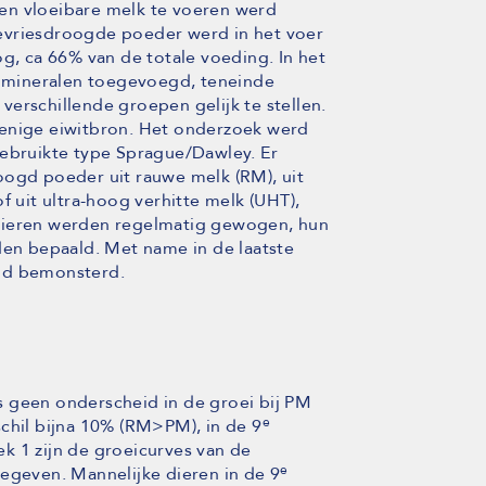
en vloeibare melk te voeren werd
evriesdroogde poeder werd in het voer
 ca 66% van de totale voeding. In het
en mineralen toegevoegd, teneinde
erschillende groepen gelijk te stellen.
 enige eiwitbron. Het onderzoek werd
gebruikte type Sprague/Dawley. Er
oogd poeder uit rauwe melk (RM), uit
of uit ultra-hoog verhitte melk (UHT),
dieren werden regelmatig gewogen, hun
n bepaald. Met name in de laatste
eid bemonsterd.
 geen onderscheid in de groei bij PM
e
chil bijna 10% (RM>PM), in de 9
k 1 zijn de groeicurves van de
e
geven. Mannelijke dieren in de 9