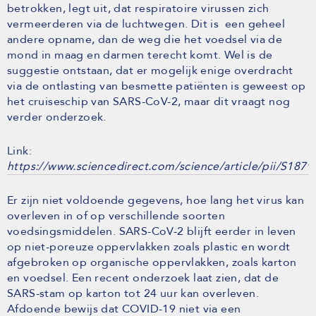
betrokken, legt uit, dat respiratoire virussen zich
vermeerderen via de luchtwegen. Dit is een geheel
andere opname, dan de weg die het voedsel via de
mond in maag en darmen terecht komt. Wel is de
suggestie ontstaan, dat er mogelijk enige overdracht
via de ontlasting van besmette patiënten is geweest op
het cruiseschip van SARS-CoV-2, maar dit vraagt nog
verder onderzoek.
Link:
https://www.sciencedirect.com/science/article/pii/S18
Er zijn niet voldoende gegevens, hoe lang het virus kan
overleven in of op verschillende soorten
voedsingsmiddelen. SARS-CoV-2 blijft eerder in leven
op niet-poreuze oppervlakken zoals plastic en wordt
afgebroken op organische oppervlakken, zoals karton
en voedsel. Een recent onderzoek laat zien, dat de
SARS-stam op karton tot 24 uur kan overleven.
Afdoende bewijs dat COVID-19 niet via een