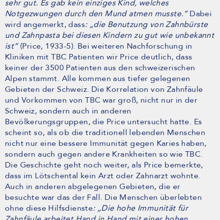
sehr gut. Es gab kein einziges Kind, welches
Notgezwungen durch den Mund atmen musste.“
Dabei
wird angemerkt, dass
: „die Benutzung von Zahnbürste
und Zahnpasta bei diesen Kindern zu gut wie unbekannt
ist“
(Price, 1933-5). Bei weiteren Nachforschung in
Kliniken mit TBC Patienten wir Price deutlich, dass
keiner der 3500 Patienten aus den schweizerischen
Alpen stammt. Alle kommen aus tiefer gelegenen
Gebieten der Schweiz. Die Korrelation von Zahnfäule
und Vorkommen von TBC war groß, nicht nur in der
Schweiz, sondern auch in anderen
Bevölkerungsgruppen, die Price untersucht hatte. Es
scheint so, als ob die traditionell lebenden Menschen
nicht nur eine bessere Immunität gegen Karies haben,
sondern auch gegen andere Krankheiten so wie TBC.
Die Geschichte geht noch weiter, als Price bemerkte,
dass im Lötschental kein Arzt oder Zahnarzt wohnte.
Auch in anderen abgelegenen Gebieten, die er
besuchte war das der Fall. Die Menschen überlebten
ohne diese Hilfsdienste
: „Die hohe Immunität für
Zahnfäule arbeitet Hand in Hand mit einer hohen