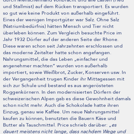
durch Menschenhand vollbracht und alle Lasten (Heu
und Stallmist) auf dem Rücken transportiert. Es wurden
so gut wie keine Produkt von außerhalb eingeführt.
Eines der wenigen Importgüter war Salz. Ohne Salz
(Natriumbedürfnis) hätten Mensch und Tier nicht
überleben können. Zum Vergleich besuchte Price im
Jahr 1932 Dörfer auf der anderen Seite der Rhone.
Diese waren schon seit Jahrzehnten erschlossen und
das moderne Zeitalter hatte schon angefangen.
Nahrungsmittel, die das Leben „einfacher und
angenehmer machten“ wurden von außerhalb
importiert, sowie Weißbrot, Zucker, Konserven usw. In
der Vergangenheit trugen Kinder ihr Mittagessen mit
sich zur Schule und bestand es aus angerösteten
Roggenkörnern. In den modernisierten Dörfern der
schweizerischen Alpen gab es diese Gewohnheit damals
schon nicht mehr. Auch die Schokolade hatte ihren
Einzug, genau wie Kaffee. Um neue Nahrungsmittel
kaufen zu können, benutzten die Bauern Käse und
Butter als Tauschmittel. Price schrieb darüber: „
es
dauert meistens nicht lange, dass nachdem Wege und