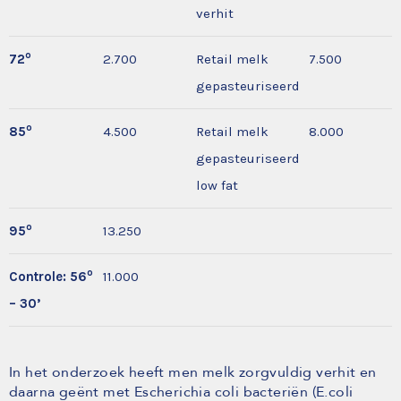
verhit
o
72
2.700
Retail melk
7.500
gepasteuriseerd
o
85
4.500
Retail melk
8.000
gepasteuriseerd
low fat
o
95
13.250
o
Controle: 56
11.000
– 30’
In het onderzoek heeft men melk zorgvuldig verhit en
daarna geënt met Escherichia coli bacteriën (E.coli