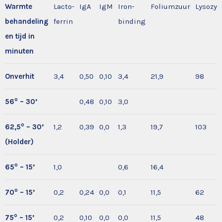
Warmte
Lacto-
IgA
IgM
Iron-
Foliumzuur
Lysozy
behandeling
ferrin
binding
en tijd in
minuten
Onverhit
3,4
0,50
0,10
3,4
21,9
98
o
56
– 30’
0,48
0,10
3,0
o
62,5
– 30’
1,2
0,39
0,0
1,3
19,7
103
(Holder)
o
65
– 15’
1,0
0,6
16,4
o
70
– 15’
0,2
0,24
0,0
0,1
11,5
62
o
75
– 15’
0,2
0,10
0,0
0,0
11,5
48