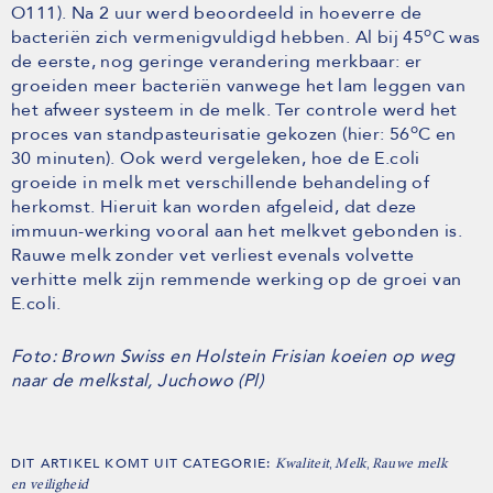
O111). Na 2 uur werd beoordeeld in hoeverre de
o
bacteriën zich vermenigvuldigd hebben. Al bij 45
C was
de eerste, nog geringe verandering merkbaar: er
groeiden meer bacteriën vanwege het lam leggen van
het afweer systeem in de melk. Ter controle werd het
o
proces van standpasteurisatie gekozen (hier: 56
C en
30 minuten). Ook werd vergeleken, hoe de E.coli
groeide in melk met verschillende behandeling of
herkomst. Hieruit kan worden afgeleid, dat deze
immuun-werking vooral aan het melkvet gebonden is.
Rauwe melk zonder vet verliest evenals volvette
verhitte melk zijn remmende werking op de groei van
E.coli.
Foto: Brown Swiss en Holstein Frisian koeien op weg
naar de melkstal, Juchowo (Pl)
DIT ARTIKEL KOMT UIT CATEGORIE:
,
,
Kwaliteit
Melk
Rauwe melk
en veiligheid