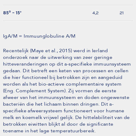
o
85
– 15’
4,2
21
IgA/M = Immuunglobuline A/M
Recentelijk (Maye et al., 2015) werd in Ierland
onderzoek naar de uitwerking van zeer geringe
hitteveranderingen op dit a-specifieke immuunsysteem
gedaan. Dit betreft een keten van processen en cellen
die hier functioneel bij betrokken zijn en aangeduid
worden als het bio-actieve complementaire system
(Eng. Complement System). Zij vormen de eerste
afweer van het immuunsysteem en doden ongewenste
bacteriën die het lichaam binnen dringen. Dit a-
specifieke afweersysteem functioneert voor humane
melk en koemelk vrijwel gelijk. De hittelabiliteit van de
betrokken eiwitten blijkt al door de significante
toename in het lage temperatuurbereik.