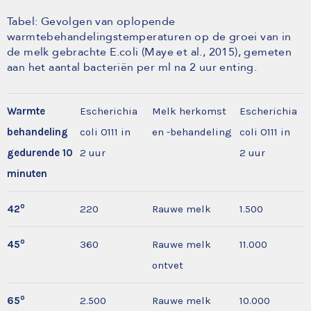
Tabel: Gevolgen van oplopende
warmtebehandelingstemperaturen op de groei van in
de melk gebrachte E.coli (Maye et al., 2015), gemeten
aan het aantal bacteriën per ml na 2 uur enting.
Warmte
Escherichia
Melk herkomst
Escherichia
behandeling
coli O111 in
en -behandeling
coli O111 in
gedurende 10
2 uur
2 uur
minuten
o
42
220
Rauwe melk
1.500
o
45
360
Rauwe melk
11.000
ontvet
o
65
2.500
Rauwe melk
10.000