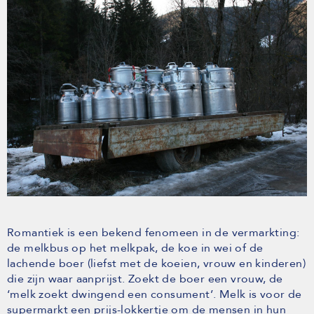
Romantiek is een bekend fenomeen in de vermarkting:
de melkbus op het melkpak, de koe in wei of de
lachende boer (liefst met de koeien, vrouw en kinderen)
die zijn waar aanprijst. Zoekt de boer een vrouw, de
‘melk zoekt dwingend een consument’. Melk is voor de
supermarkt een prijs-lokkertje om de mensen in hun