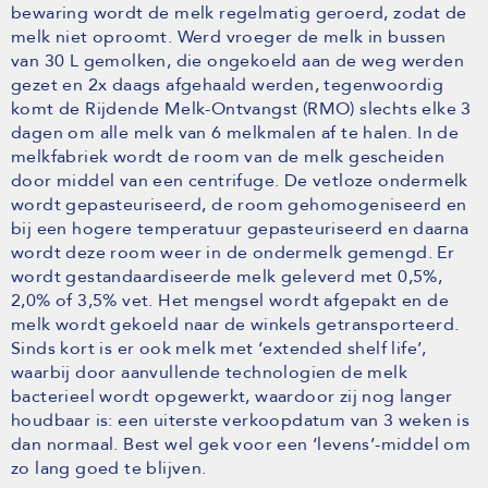
bewaring wordt de melk regelmatig geroerd, zodat de
melk niet oproomt. Werd vroeger de melk in bussen
van 30 L gemolken, die ongekoeld aan de weg werden
gezet en 2x daags afgehaald werden, tegenwoordig
komt de Rijdende Melk-Ontvangst (RMO) slechts elke 3
dagen om alle melk van 6 melkmalen af te halen. In de
melkfabriek wordt de room van de melk gescheiden
door middel van een centrifuge. De vetloze ondermelk
wordt gepasteuriseerd, de room gehomogeniseerd en
bij een hogere temperatuur gepasteuriseerd en daarna
wordt deze room weer in de ondermelk gemengd. Er
wordt gestandaardiseerde melk geleverd met 0,5%,
2,0% of 3,5% vet. Het mengsel wordt afgepakt en de
melk wordt gekoeld naar de winkels getransporteerd.
Sinds kort is er ook melk met ‘extended shelf life’,
waarbij door aanvullende technologien de melk
bacterieel wordt opgewerkt, waardoor zij nog langer
houdbaar is: een uiterste verkoopdatum van 3 weken is
dan normaal. Best wel gek voor een ‘levens’-middel om
zo lang goed te blijven.