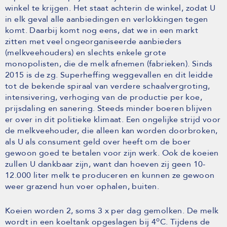
winkel te krijgen. Het staat achterin de winkel, zodat U
in elk geval alle aanbiedingen en verlokkingen tegen
komt. Daarbij komt nog eens, dat we in een markt
zitten met veel ongeorganiseerde aanbieders
(melkveehouders) en slechts enkele grote
monopolisten, die de melk afnemen (fabrieken). Sinds
2015 is de zg. Superheffing weggevallen en dit leidde
tot de bekende spiraal van verdere schaalvergroting,
intensivering, verhoging van de productie per koe,
prijsdaling en sanering. Steeds minder boeren blijven
er over in dit politieke klimaat. Een ongelijke strijd voor
de melkveehouder, die alleen kan worden doorbroken,
als U als consument geld over heeft om de boer
gewoon goed te betalen voor zijn werk. Ook de koeien
zullen U dankbaar zijn, want dan hoeven zij geen 10-
12.000 liter melk te produceren en kunnen ze gewoon
weer grazend hun voer ophalen, buiten.
Koeien worden 2, soms 3 x per dag gemolken. De melk
o
wordt in een koeltank opgeslagen bij 4
C. Tijdens de