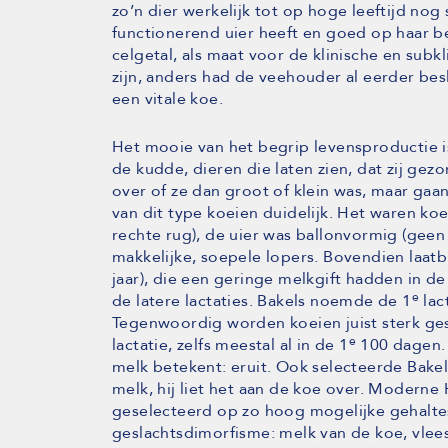
zo’n dier werkelijk tot op hoge leeftijd nog
functionerend uier heeft en goed op haar be
celgetal, als maat voor de klinische en subk
zijn, anders had de veehouder al eerder bes
een vitale koe.
Het mooie van het begrip levensproductie is
de kudde, dieren die laten zien, dat zij gezo
over of ze dan groot of klein was, maar g
van dit type koeien duidelijk. Het waren k
rechte rug), de uier was ballonvormig (geen 
makkelijke, soepele lopers. Bovendien laatb
jaar), die een geringe melkgift hadden in de
e
de latere lactaties. Bakels noemde de 1
lact
Tegenwoordig worden koeien juist sterk ges
e
lactatie, zelfs meestal al in de 1
100 dagen. 
melk betekent: eruit. Ook selecteerde Bakels
melk, hij liet het aan de koe over. Modern
geselecteerd op zo hoog mogelijke gehaltes.
geslachtsdimorfisme: melk van de koe, vlees