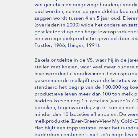
van genetica en omgeving/ houderij/ voedi
oud worden, echter de gemiddelde koe redt he
zeggen wordt tussen 4 en 5 jaar oud. Dieren
(overleden in 2000) wilde het anders en ze
geselecteerd op een hoge levensproductie? 
een vroege piekproductie gevolgd door
ee
Postler, 1986; Haiger, 1991).
Bakels ontdekte in de VS, waar hij in de ja
stallen met koeien, waar veel meer oudere
levensproductie voorkwamen. Levensproduc
gesommeerde melkgift over de lactaties van
standaard het begrip van de 100.000 kg koe 
productieve leven meer dan 100 ton melk p
hadden koeien nog 15 lactaties (van zo’n 7.0
bereiken, tegenwoordig zijn er koeien met e
minder dan 10 lactaties afhandelen. De we
melkproduktie (Ever-Green-View My Gold-ET) 
Het blijft een topprestatie, maar het is in
ouderdom combineert met zo’n hoge levensp