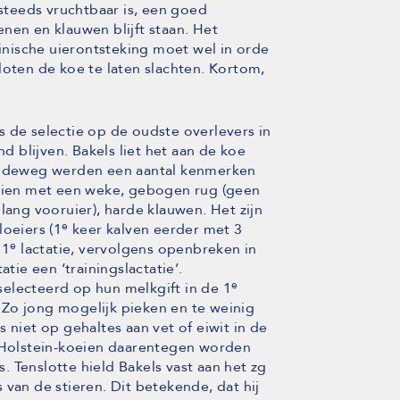
 steeds vruchtbaar is, een goed
nen en klauwen blijft staan. Het
linische uierontsteking moet wel in orde
loten de koe te laten slachten. Kortom,
 de selectie op de oudste overlevers in
nd blijven. Bakels liet het aan de koe
aandeweg werden een aantal kenmerken
oeien met een weke, gebogen rug (geen
lang vooruier), harde klauwen. Het zijn
e
loeiers (1
keer kalven eerder met 3
e
 1
lactatie, vervolgens openbreken in
atie een ‘trainingslactatie’.
e
electeerd op hun melkgift in de 1
Zo jong mogelijk pieken en te weinig
 niet op gehaltes aan vet of eiwit in de
e Holstein-koeien daarentegen worden
 Tenslotte hield Bakels vast aan het zg
 van de stieren. Dit betekende, dat hij