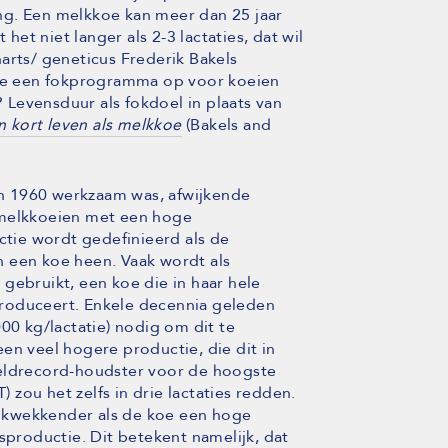
ng. Een melkkoe kan meer dan 25 jaar
t niet langer als 2-3 lactaties, dat wil
arts/ geneticus Frederik Bakels
tte een fokprogramma op voor koeien
Levensduur als fokdoel in plaats van
n kort leven als melkkoe
(Bakels and
ren 1960 werkzaam was, afwijkende
 melkkoeien met een hoge
tie wordt gedefinieerd als de
 een koe heen. Vaak wordt als
gebruikt, een koe die in haar hele
roduceert. Enkele decennia geleden
00 kg/lactatie) nodig om dit te
en veel hogere productie, die dit in
reldrecord-houdster voor de hoogste
zou het zelfs in drie lactaties redden.
drukwekkender als de koe een hoge
roductie. Dit betekent namelijk, dat