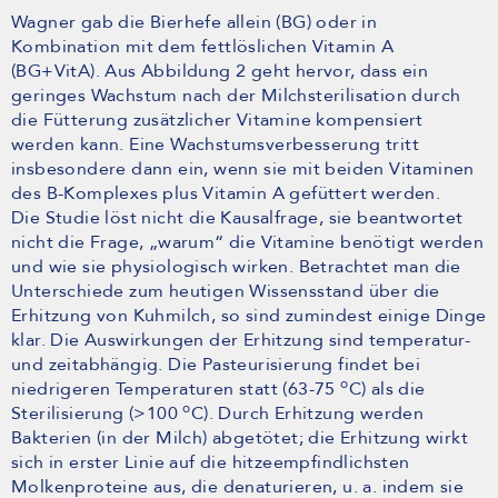
Wagner gab die Bierhefe allein (BG) oder in
Kombination mit dem fettlöslichen Vitamin A
(BG+VitA). Aus Abbildung 2 geht hervor, dass ein
geringes Wachstum nach der Milchsterilisation durch
die Fütterung zusätzlicher Vitamine kompensiert
werden kann. Eine Wachstumsverbesserung tritt
insbesondere dann ein, wenn sie mit beiden Vitaminen
des B-Komplexes plus Vitamin A gefüttert werden.
Die Studie löst nicht die Kausalfrage, sie beantwortet
nicht die Frage, „warum“ die Vitamine benötigt werden
und wie sie physiologisch wirken. Betrachtet man die
Unterschiede zum heutigen Wissensstand über die
Erhitzung von Kuhmilch, so sind zumindest einige Dinge
klar. Die Auswirkungen der Erhitzung sind temperatur-
und zeitabhängig. Die Pasteurisierung findet bei
o
niedrigeren Temperaturen statt (63-75
C) als die
o
Sterilisierung (>100
C). Durch Erhitzung werden
Bakterien (in der Milch) abgetötet; die Erhitzung wirkt
sich in erster Linie auf die hitzeempfindlichsten
Molkenproteine aus, die denaturieren, u. a. indem sie