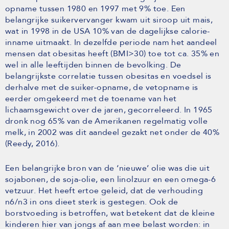
opname tussen 1980 en 1997 met 9% toe. Een
belangrijke suikervervanger kwam uit siroop uit mais,
wat in 1998 in de USA 10% van de dagelijkse calorie-
inname uitmaakt. In dezelfde periode nam het aandeel
mensen dat obesitas heeft (BMI>30) toe tot ca. 35% en
wel in alle leeftijden binnen de bevolking. De
belangrijkste correlatie tussen obesitas en voedsel is
derhalve met de suiker-opname, de vetopname is
eerder omgekeerd met de toename van het
lichaamsgewicht over de jaren, gecorreleerd. In 1965
dronk nog 65% van de Amerikanen regelmatig volle
melk, in 2002 was dit aandeel gezakt net onder de 40%
(Reedy, 2016).
Een belangrijke bron van de ‘nieuwe’ olie was die uit
sojabonen, de soja-olie, een linolzuur en een omega-6
vetzuur. Het heeft ertoe geleid, dat de verhouding
n6/n3 in ons dieet sterk is gestegen. Ook de
borstvoeding is betroffen, wat betekent dat de kleine
kinderen hier van jongs af aan mee belast worden: in