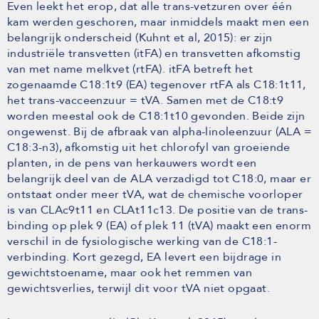
Even leekt het erop, dat alle trans-vetzuren over één
kam werden geschoren, maar inmiddels maakt men een
belangrijk onderscheid (Kuhnt et al, 2015): er zijn
industriële transvetten (itFA) en transvetten afkomstig
van met name melkvet (rtFA). itFA betreft het
zogenaamde C18:1t9 (EA) tegenover rtFA als C18:1t11,
het trans-vacceenzuur = tVA. Samen met de C18:t9
worden meestal ook de C18:1t10 gevonden. Beide zijn
ongewenst. Bij de afbraak van alpha-linoleenzuur (ALA =
C18:3-n3), afkomstig uit het chlorofyl van groeiende
planten, in de pens van herkauwers wordt een
belangrijk deel van de ALA verzadigd tot C18:0, maar er
ontstaat onder meer tVA, wat de chemische voorloper
is van CLAc9t11 en CLAt11c13. De positie van de trans-
binding op plek 9 (EA) of plek 11 (tVA) maakt een enorm
verschil in de fysiologische werking van de C18:1-
verbinding. Kort gezegd, EA levert een bijdrage in
gewichtstoename, maar ook het remmen van
gewichtsverlies, terwijl dit voor tVA niet opgaat.