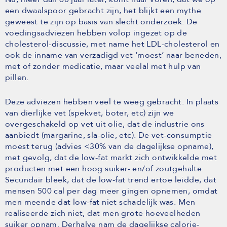
een dwaalspoor gebracht zijn, het blijkt een mythe
geweest te zijn op basis van slecht onderzoek. De
voedingsadviezen hebben volop ingezet op de
cholesterol-discussie, met name het LDL-cholesterol en
ook de inname van verzadigd vet ‘moest’ naar beneden,
met of zonder medicatie, maar veelal met hulp van
pillen.
Deze adviezen hebben veel te weeg gebracht. In plaats
van dierlijke vet (spekvet, boter, etc) zijn we
overgeschakeld op vet uit olie, dat de industrie ons
aanbiedt (margarine, sla-olie, etc). De vet-consumptie
moest terug (advies <30% van de dagelijkse opname),
met gevolg, dat de low-fat markt zich ontwikkelde met
producten met een hoog suiker- en/of zoutgehalte.
Secundair bleek, dat de low-fat trend ertoe leidde, dat
mensen 500 cal per dag meer gingen opnemen, omdat
men meende dat low-fat niet schadelijk was. Men
realiseerde zich niet, dat men grote hoeveelheden
suiker opnam. Derhalve nam de dagelijkse calorie-