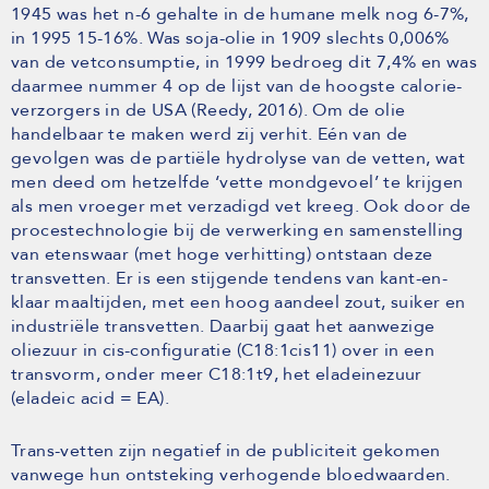
1945 was het n-6 gehalte in de humane melk nog 6-7%,
in 1995 15-16%. Was soja-olie in 1909 slechts 0,006%
van de vetconsumptie, in 1999 bedroeg dit 7,4% en was
daarmee nummer 4 op de lijst van de hoogste calorie-
verzorgers in de USA (Reedy, 2016). Om de olie
handelbaar te maken werd zij verhit. Eén van de
gevolgen was de partiële hydrolyse van de vetten, wat
men deed om hetzelfde ‘vette mondgevoel’ te krijgen
als men vroeger met verzadigd vet kreeg. Ook door de
procestechnologie bij de verwerking en samenstelling
van etenswaar (met hoge verhitting) ontstaan deze
transvetten. Er is een stijgende tendens van kant-en-
klaar maaltijden, met een hoog aandeel zout, suiker en
industriële transvetten. Daarbij gaat het aanwezige
oliezuur in cis-configuratie (C18:1cis11) over in een
transvorm, onder meer C18:1t9, het eladeinezuur
(eladeic acid = EA).
Trans-vetten zijn negatief in de publiciteit gekomen
vanwege hun ontsteking verhogende bloedwaarden.