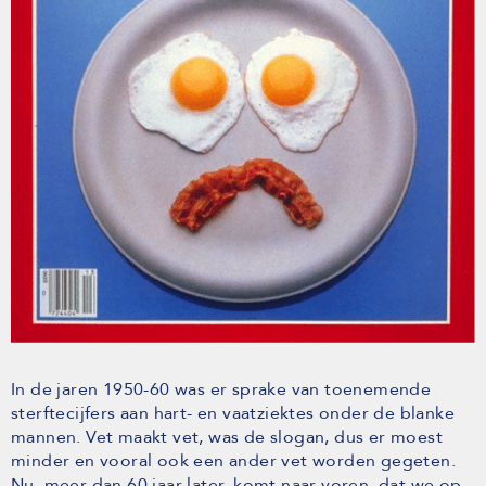
In de jaren 1950-60 was er sprake van toenemende
sterftecijfers aan hart- en vaatziektes onder de blanke
mannen. Vet maakt vet, was de slogan, dus er moest
minder en vooral ook een ander vet worden gegeten.
Nu, meer dan 60 jaar later, komt naar voren, dat we op