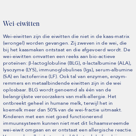
Wei-eiwitten
Wei-eiwitten zijn die eiwitten die niet in de kaas-matrix
(wrongel) worden gevangen. Zij zweven in de wei, die
bij het kaasmaken ontstaat en die afgevoerd wordt. De
wei-eiwitten omvatten een reeks aan bio-actieve
proteïnen: β-lactoglobuline (BLG), α-lactalbumine (ALA),
lysozyme (LYS), immunoglobulines (Igs), serum-albumine
(SA) en lactoferrine (LF). Ook tal van enzymen, enzym-
remmers en metaalbindende eiwitten zijn in de wei
oplosbaar. BLG wordt genoemd als één van de
belangrijkste veroorzakers van melk-allergie. Het
ontbreekt geheel in humane melk, terwijl het in
koemelk meer dan 50% van de wei-fractie uitmaakt.
Kinderen met een niet goed functionerend
immuunsysteem kunnen niet met dit lichaamsvreemde
wei-eiwit omgaan en er ontstaat een allergische reactie.