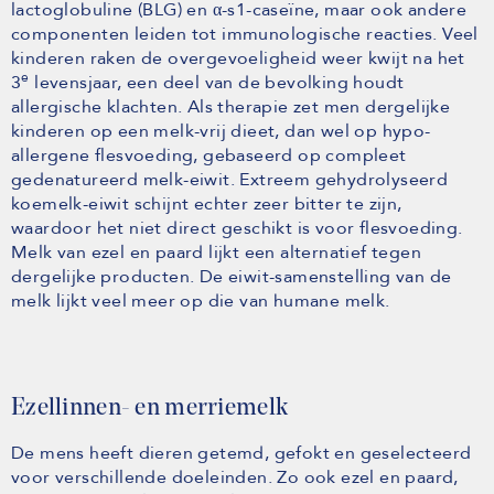
lactoglobuline (BLG) en α-s1-caseïne, maar ook andere
componenten leiden tot immunologische reacties. Veel
kinderen raken de overgevoeligheid weer kwijt na het
e
3
levensjaar, een deel van de bevolking houdt
allergische klachten. Als therapie zet men dergelijke
kinderen op een melk-vrij dieet, dan wel op hypo-
allergene flesvoeding, gebaseerd op compleet
gedenatureerd melk-eiwit. Extreem gehydrolyseerd
koemelk-eiwit schijnt echter zeer bitter te zijn,
waardoor het niet direct geschikt is voor flesvoeding.
Melk van ezel en paard lijkt een alternatief tegen
dergelijke producten. De eiwit-samenstelling van de
melk lijkt veel meer op die van humane melk.
Ezellinnen- en merriemelk
De mens heeft dieren getemd, gefokt en geselecteerd
voor verschillende doeleinden. Zo ook ezel en paard,