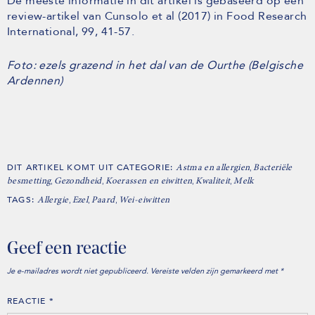
De meeste informatie in dit artikel is gebaseerd op een
review-artikel van Cunsolo et al (2017) in Food Research
International, 99, 41-57.
Foto: ezels grazend in het dal van de Ourthe (Belgische
Ardennen)
DIT ARTIKEL KOMT UIT CATEGORIE:
,
Astma en allergien
Bacteriële
,
,
,
,
besmetting
Gezondheid
Koerassen en eiwitten
Kwaliteit
Melk
TAGS:
,
,
,
Allergie
Ezel
Paard
Wei-eiwitten
Geef een reactie
Je e-mailadres wordt niet gepubliceerd.
Vereiste velden zijn gemarkeerd met
*
REACTIE
*