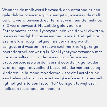
Wanneer de melk werd bewaard, dan ontstond er een
geleidelijke toename qua kiemgetal, wanneer de melk
o
op 8
C werd bewaard, echter niet wanneer de melk op
o
3
C werd bewaard. Hetzelfde gold voor de
Enterobacteriaceae. Lysozyme, één van de wei-eiwitten,
is een natuurlijk bacterieremmer in melk. Het gehalte in
ezel-melk is hoog, hetgeen als verklaring wordt
aangevoerd waarom in rauwe ezel-melk zo’n geringe
bacteriegroei aanwezig is. Veel Lysozyme tezamen met
hoge gehaltes aan onder meer Lactoferrine en
Lactoperoxidase worden verantwoordelijk gehouden
voor de lage hoeveelheid bacteriële darminfecties bij
kinderen. In humane moedermelk speelt Lactoferrine
een belangrijke rol in de natuurlijke afweer. In koe-melk
ligt het gehalte een factor 10-100 lager, terwijl ezel-
melk een tussenpositie inneemt.