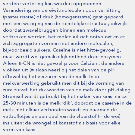
verdere vertering kan worden opgenomen.
Verandering van de eiwitmoleculen door verhitting
(pasteurisatie) of druk (homogenisatie) gaat gepaard
met een wijziging van de ruimtelijke structuur, dikwijls
doordat zwavelbruggen binnen een molecuul
verbroken worden, het molecuul zich ontvouwt en er
zich aggregaten vormen met andere moleculen,
bijvoorbeeld suikers. Caseïne is niet hitte-gevoelig,
maar wordt wel gemakkelijk ontleed door enzymen.
Alleen κ-CN is niet gevoelig voor Calcium, de andere
vlokken uit (= slaan neer) bij het dalen van de pH
oftewel bij het verzuren van de melk. In de
melkverwerking gebruikt men dit bij de vorming van
zure zuivel: het dik-worden van de melk door pH-daling.
Stremsel wordt gebruikt bij het maken van kaas: na ca
25-30 minuten is de melk ‘dik’, doordat de caseïne in de
melk met elkaar verbonden wordt en daarmee de
vetbolletjes en een deel van de vloeistof (= de wei)
insluiten: de wrongel of kaasstof als basis voor elke
vorm van kaas.