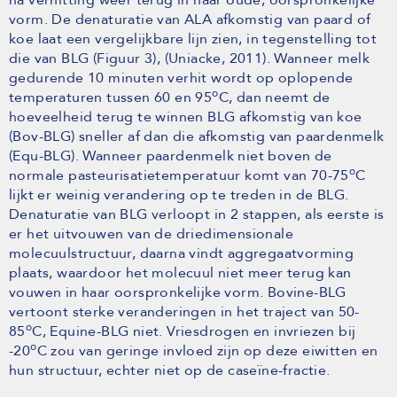
vorm. De denaturatie van ALA afkomstig van paard of
koe laat een vergelijkbare lijn zien, in tegenstelling tot
die van BLG (Figuur 3), (Uniacke, 2011). Wanneer melk
gedurende 10 minuten verhit wordt op oplopende
o
temperaturen tussen 60 en 95
C, dan neemt de
hoeveelheid terug te winnen BLG afkomstig van koe
(Bov-BLG) sneller af dan die afkomstig van paardenmelk
(Equ-BLG). Wanneer paardenmelk niet boven de
o
normale pasteurisatietemperatuur komt van 70-75
C
lijkt er weinig verandering op te treden in de BLG.
Denaturatie van BLG verloopt in 2 stappen, als eerste is
er het uitvouwen van de driedimensionale
molecuulstructuur, daarna vindt aggregaatvorming
plaats, waardoor het molecuul niet meer terug kan
vouwen in haar oorspronkelijke vorm. Bovine-BLG
vertoont sterke veranderingen in het traject van 50-
o
85
C, Equine-BLG niet. Vriesdrogen en invriezen bij
o
-20
C zou van geringe invloed zijn op deze eiwitten en
hun structuur, echter niet op de caseïne-fractie.