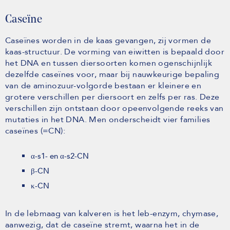
Caseïne
Caseïnes worden in de kaas gevangen, zij vormen de
kaas-structuur. De vorming van eiwitten is bepaald door
het DNA en tussen diersoorten komen ogenschijnlijk
dezelfde caseïnes voor, maar bij nauwkeurige bepaling
van de aminozuur-volgorde bestaan er kleinere en
grotere verschillen per diersoort en zelfs per ras. Deze
verschillen zijn ontstaan door opeenvolgende reeks van
mutaties in het DNA. Men onderscheidt vier families
caseïnes (=CN):
α-s1- en α-s2-CN
β-CN
κ-CN
In de lebmaag van kalveren is het leb-enzym, chymase,
aanwezig, dat de caseïne stremt, waarna het in de