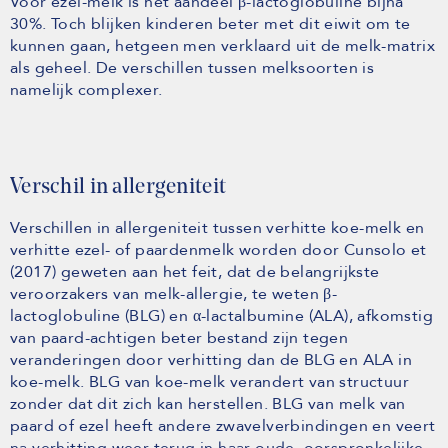
Voor ezel-melk is het aandeel β-lactoglobuline bijna
30%. Toch blijken kinderen beter met dit eiwit om te
kunnen gaan, hetgeen men verklaard uit de melk-matrix
als geheel. De verschillen tussen melksoorten is
namelijk complexer.
Verschil in allergeniteit
Verschillen in allergeniteit tussen verhitte koe-melk en
verhitte ezel- of paardenmelk worden door Cunsolo et
(2017) geweten aan het feit, dat de belangrijkste
veroorzakers van melk-allergie, te weten β-
lactoglobuline (BLG) en α-lactalbumine (ALA), afkomstig
van paard-achtigen beter bestand zijn tegen
veranderingen door verhitting dan de BLG en ALA in
koe-melk. BLG van koe-melk verandert van structuur
zonder dat dit zich kan herstellen. BLG van melk van
paard of ezel heeft andere zwavelverbindingen en veert
na verhitting weer terug in haar oude, oorspronkelijke