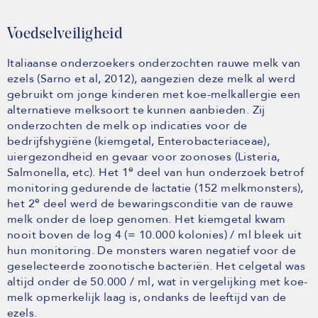
Voedselveiligheid
Italiaanse onderzoekers onderzochten rauwe melk van
ezels (Sarno et al, 2012), aangezien deze melk al werd
gebruikt om jonge kinderen met koe-melkallergie een
alternatieve melksoort te kunnen aanbieden. Zij
onderzochten de melk op indicaties voor de
bedrijfshygiëne (kiemgetal, Enterobacteriaceae),
uiergezondheid en gevaar voor zoonoses (Listeria,
e
Salmonella, etc). Het 1
deel van hun onderzoek betrof
monitoring gedurende de lactatie (152 melkmonsters),
e
het 2
deel werd de bewaringsconditie van de rauwe
melk onder de loep genomen. Het kiemgetal kwam
nooit boven de log 4 (= 10.000 kolonies) / ml bleek uit
hun monitoring. De monsters waren negatief voor de
geselecteerde zoonotische bacteriën. Het celgetal was
altijd onder de 50.000 / ml, wat in vergelijking met koe-
melk opmerkelijk laag is, ondanks de leeftijd van de
ezels.