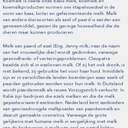
Koemelk is veelal onze basis-melk, koemelk en
koemelkproducten vormen ons stapelvoedsel in de
vorm van kaas, boter en gefermenteerde melk. Melk
van andere diersoorten als ezel of paard is eerder een
geneesmiddel, gezien de geringe hoeveelheid die de
dieren maar kunnen produceren.
Melk van paard of ezel (Eng. Jenny milk; naar de naam
van het vrouwelijke dier) wordt gedronken, vanwege
gezondheids- of verteringsproblemen. Cleopatra
baadde zich al in ezelinnen-melk. Of zij het ook dronk, is
niet bekend, zij gebruikte het voor haar huid. Inmiddels
zijn er in verschillende landen boerderijen waar ezels of
paarden gehouden worden voor hun melk. In Duitsland
wordt paardenmelk als rauwe Vorzugsmilch verkocht. In
Italië zijn bedrijven die ezels melken en die de melk
gepasteuriseerd aanbieden. Nederland kent aanbieders
van gevriesdroogde melkpoeder van paardenmelk en
daaruit gemaakte cosmetica. Vanwege de grote
gelijkenis met humane melk in vergelijking met melk
van de herkauwers is melk van ezel en paard lichter