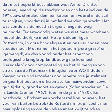
dat mest beperkt beschikbaar was. Arme, Drentse
boeren, levend op de zandgronden aan het eind van de
e
19
eeuw, stimuleerden hun koeien om vooral in de stal
te schijten, voordat zij in het land werden gebracht. Het
was zonde als de mestflat ergens langs de weg
belandde. Tegenwoordig weten we niet meer waarheen
met al die dierlijke mest. Het probleem ligt in
Rotterdam, in onze handelsgeest en ons verlangen naar
steeds meer. Met name in het systeem ‘pure graze’ en
‘gemengd’, en dan vooral onder het aspect van
biologische kringloop-landbouw ga je koemest
‘veredelen’ door compostering en het bijmengen van
stro en aarde (‘toemaak’). In tijden voor WO-II deden
Wageningse onderzoekers nog moeite hoe je stalmest
en gier het beste en efficiëntste kon aanwenden, zowel
qua tijdstip, grondsoort en gewas (Kolenbrander en De
la Lande Cremer, 1967). Toen in de jaren 1970 elke
postbode in Brabant een varkensstal kon bouwen, het
voer van buiten betrok (de Rotterdam-loop), zocht men
naar oplossingen om de varkensmest kwijt te raken.