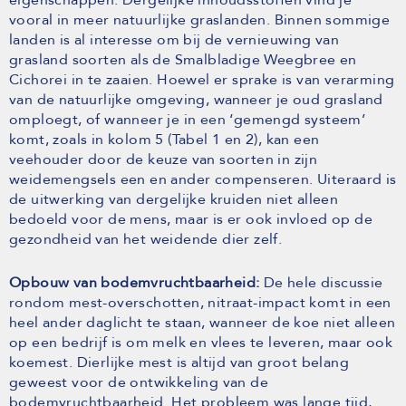
vooral in meer natuurlijke graslanden. Binnen sommige
landen is al interesse om bij de vernieuwing van
grasland soorten als de Smalbladige Weegbree en
Cichorei in te zaaien. Hoewel er sprake is van verarming
van de natuurlijke omgeving, wanneer je oud grasland
omploegt, of wanneer je in een ‘gemengd systeem’
komt, zoals in kolom 5 (Tabel 1 en 2), kan een
veehouder door de keuze van soorten in zijn
weidemengsels een en ander compenseren. Uiteraard is
de uitwerking van dergelijke kruiden niet alleen
bedoeld voor de mens, maar is er ook invloed op de
gezondheid van het weidende dier zelf.
Opbouw van bodemvruchtbaarheid:
De hele discussie
rondom mest-overschotten, nitraat-impact komt in een
heel ander daglicht te staan, wanneer de koe niet alleen
op een bedrijf is om melk en vlees te leveren, maar ook
koemest. Dierlijke mest is altijd van groot belang
geweest voor de ontwikkeling van de
bodemvruchtbaarheid. Het probleem was lange tijd,