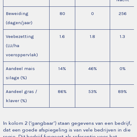
Beweiding
80
0
256
(dagen/jaar)
Veebezetting
1.6
1.8
1.3
(LU/ha
voeroppervlak)
Aandeel mais
14%
46%
0%
silage (%)
Aandeel gras /
86%
53%
89%
klaver (%)
In kolom 2 (‘gangbaar’) staan gegevens van een bedrijf,
dat een goede afspiegeling is van vele bedrijven in die
regio. Dit bedrijf fungeert als referentie voor het