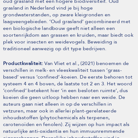
oud grasland met een hogere biodiversiteit. Oud
grasland in Nederland vind je bij hoge
grondwaterstanden, op zware kleigronden en
laagveengebieden. ‘Oud grasland’ gecombineerd met
een biologische landbouw geeft niet alleen een
soortenrijkdom aan grassen en kruiden, maar biedt ook
plek voor insecten en weidevogels. Beweiding is
traditioneel aanwezig op dit type bedrijven.
Productkwaliteit:
Van Vliet et al., (2021) benoemen de
verschillen in melk- en vleeskwaliteit tussen ‘grass-
based’ versus ‘confined’-koeien. De eerste behoren tot
systeem 4 en 4 boven, de laatste tot 2 en 3. Het woord
‘confined’ betekent hier ‘in een besloten ruimte’, dus
koeien die geen uitloop hebben naar een weide. De
auteurs gaan niet alleen in op de verschillen in
vetzuren, maar ook in allerlei plant-gerelateerde
inhoudsstoffen (phytochemicals als terpenen,
carotenoïden en fenolen). Zij wijzen op hun impact als
natuurlijke anti-oxidantia en hun immuunremmende
eigenschappen. Dergelijke inhoudsstoffen vind je