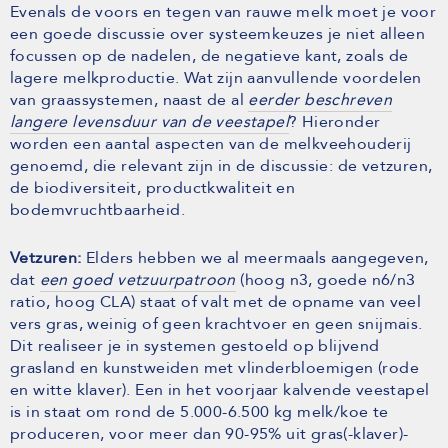
Evenals de voors en tegen van rauwe melk moet je voor
een goede discussie over systeemkeuzes je niet alleen
focussen op de nadelen, de negatieve kant, zoals de
lagere melkproductie. Wat zijn aanvullende voordelen
van graassystemen, naast de al
eerder beschreven
langere levensduur van de veestapel
? Hieronder
worden een aantal aspecten van de melkveehouderij
genoemd, die relevant zijn in de discussie: de vetzuren,
de biodiversiteit, productkwaliteit en
bodemvruchtbaarheid.
Vetzuren:
Elders hebben we al meermaals aangegeven,
dat
een goed vetzuurpatroon
(hoog n3, goede n6/n3
ratio, hoog CLA) staat of valt met de opname van veel
vers gras, weinig of geen krachtvoer en geen snijmais.
Dit realiseer je in systemen gestoeld op blijvend
grasland en kunstweiden met vlinderbloemigen (rode
en witte klaver). Een in het voorjaar kalvende veestapel
is in staat om rond de 5.000-6.500 kg melk/koe te
produceren, voor meer dan 90-95% uit gras(-klaver)-