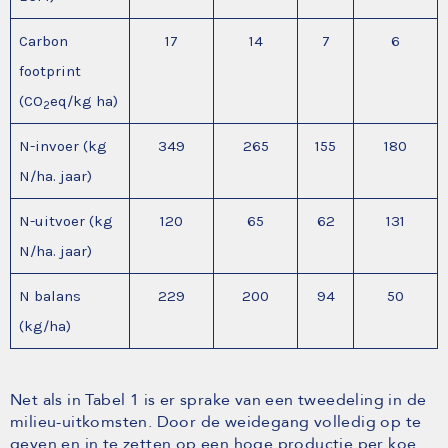
Carbon
17
14
7
6
footprint
(CO
eq/kg ha)
2
N-invoer (kg
349
265
155
180
N/ha. jaar)
N-uitvoer (kg
120
65
62
131
N/ha. jaar)
N balans
229
200
94
50
(kg/ha)
Net als in Tabel 1 is er sprake van een tweedeling in de
milieu-uitkomsten. Door de weidegang volledig op te
geven en in te zetten op een hoge productie per koe