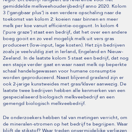
gemiddelde melkveehouderijbedrijf anno 2020. Kolom
3 (‘gangbaar plus’) is een verdere opschaling naar de
toekomst van kolom 2: koeien naar binnen en meer
melk per koe vanuit efficiëntie-oogpunt. In kolom 4
(‘pure graze’) staat een bedrijf, dat het over een andere
boeg gooit en zo veel mogelijk melk uit vers gras
produceert (low-input, lage kosten). Het zijn bedrijven
zoals je veelvuldig ziet in Ierland, Engeland en Nieuw-
Zeeland. In de laatste kolom 5 staat een bedrijf, dat nog
een stapje verder gaat en waar naast melk op beperkte
schaal handelsgewassen voor humane consumptie
worden geproduceerd. Naast blijvend grasland zijn er
ook 2-jarige kunstweides met gras/klaver aanwezig. De
laatste twee bedrijven hebben alle kenmerken van een
gespecialiseerd biologisch melkveebedrijf en een
gemengd biologisch melkveebedrijf.
De onderzoekers hebben tal van metingen verricht, om
de mineralen-stromen op het bedrijf te begrijpen. Waar
blijft de stikstof? Waar treden onvermijdelijke verliezen