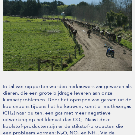
In tal van rapporten worden herkauwers aangewezen als
dieren, die een grote bijdrage leveren aan onze
klimaatproblemen. Door het oprispen van gassen uit de
koeienpens tijdens het herkauwen, komt er methaangas
(CH
) naar buiten, een gas met meer negatieve
4
uitwerking op het klimaat dan CO
. Naast deze
2
koolstof-producten zijn er de stikstof-producten die
een probleem vormen: N
O, NO
en NH
. Via de
2
3
3