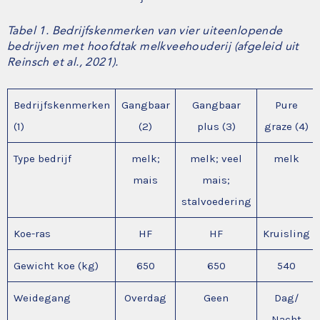
Tabel 1. Bedrijfskenmerken van vier uiteenlopende
bedrijven met hoofdtak melkveehouderij (afgeleid uit
Reinsch et al., 2021).
Bedrijfskenmerken
Gangbaar
Gangbaar
Pure
(1)
(2)
plus (3)
graze (4)
Type bedrijf
melk;
melk; veel
melk
mais
mais;
stalvoedering
Koe-ras
HF
HF
Kruisling
Gewicht koe (kg)
650
650
540
Weidegang
Overdag
Geen
Dag/
Nacht