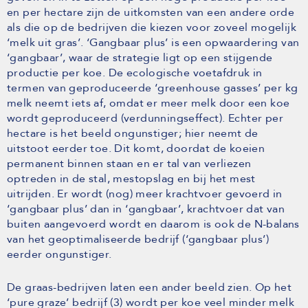
en per hectare zijn de uitkomsten van een andere orde
als die op de bedrijven die kiezen voor zoveel mogelijk
‘melk uit gras’. ‘Gangbaar plus’ is een opwaardering van
‘gangbaar’, waar de strategie ligt op een stijgende
productie per koe. De ecologische voetafdruk in
termen van geproduceerde ‘greenhouse gasses’ per kg
melk neemt iets af, omdat er meer melk door een koe
wordt geproduceerd (verdunningseffect). Echter per
hectare is het beeld ongunstiger; hier neemt de
uitstoot eerder toe. Dit komt, doordat de koeien
permanent binnen staan en er tal van verliezen
optreden in de stal, mestopslag en bij het mest
uitrijden. Er wordt (nog) meer krachtvoer gevoerd in
‘gangbaar plus’ dan in ‘gangbaar’, krachtvoer dat van
buiten aangevoerd wordt en daarom is ook de N-balans
van het geoptimaliseerde bedrijf (‘gangbaar plus’)
eerder ongunstiger.
De graas-bedrijven laten een ander beeld zien. Op het
‘pure graze’ bedrijf (3) wordt per koe veel minder melk