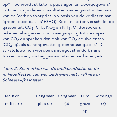
op? Hoe wordt stikstof opgeslagen en doorgegeven?
In Tabel 2 zijn de eindresultaten samengevat in termen
van de ‘carbon footprint’ op basis van de verliezen aan
‘greenhouse gasses’ (GHG). Koeien stoten verschillende
gassen uit: CO
, CH
, NO
en NH
. Onderzoekers
2
4
2
3
rekenen alle gassen om in vergelijking tot de impact
van CO
en spreken dan ook van CO
-equivalenten
2
2
(CO
eq), als samengevatte ‘greenhouse gasses’. De
2
stikstofstromen worden samengevat in de balans
tussen invoer, vastleggen en uitvoer, verliezen, etc.
Tabel 2. Kenmerken van de melkproductie en de
milieueffecten van vier bedrijven met melkvee in
Schleeswijk Holstein.
Melk en
Gangbaar
Gangbaar
Pure
Gemengd
milieu (1)
plus (2)
(3)
graze
(5)
(4)