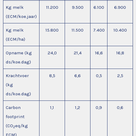
Kg melk
11.200
9.500
6.100
6.900
(ECM/koe.jaar)
Kg melk
15.800
11.500
7.400
10.400
(ECM/ha)
Opname (kg
24,0
21,4
16,6
16,8
ds/koe.dag)
Krachtvoer
8,5
6,6
0,5
2,5
(kg
ds/koe.dag)
Carbon
1,1
1,2
0,9
0,6
footprint
(CO
eq/kg
2
ECM)