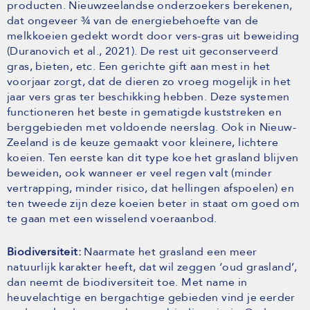
producten. Nieuwzeelandse onderzoekers berekenen,
dat ongeveer ¾ van de energiebehoefte van de
melkkoeien gedekt wordt door vers-gras uit beweiding
(Duranovich et al., 2021). De rest uit geconserveerd
gras, bieten, etc. Een gerichte gift aan mest in het
voorjaar zorgt, dat de dieren zo vroeg mogelijk in het
jaar vers gras ter beschikking hebben. Deze systemen
functioneren het beste in gematigde kuststreken en
berggebieden met voldoende neerslag. Ook in Nieuw-
Zeeland is de keuze gemaakt voor kleinere, lichtere
koeien. Ten eerste kan dit type koe het grasland blijven
beweiden, ook wanneer er veel regen valt (minder
vertrapping, minder risico, dat hellingen afspoelen) en
ten tweede zijn deze koeien beter in staat om goed om
te gaan met een wisselend voeraanbod.
Biodiversiteit:
Naarmate het grasland een meer
natuurlijk karakter heeft, dat wil zeggen ‘oud grasland’,
dan neemt de biodiversiteit toe. Met name in
heuvelachtige en bergachtige gebieden vind je eerder