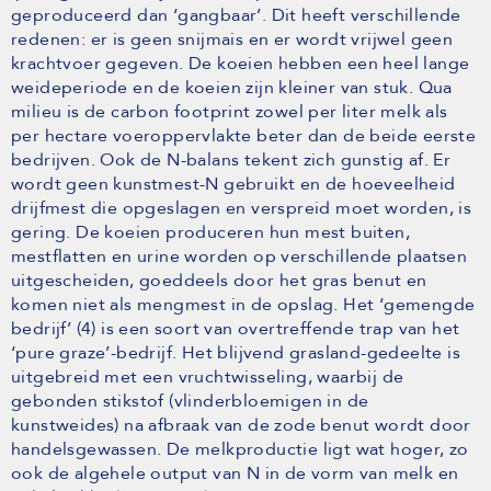
geproduceerd dan ‘gangbaar’. Dit heeft verschillende
redenen: er is geen snijmais en er wordt vrijwel geen
krachtvoer gegeven. De koeien hebben een heel lange
weideperiode en de koeien zijn kleiner van stuk. Qua
milieu is de carbon footprint zowel per liter melk als
per hectare voeroppervlakte beter dan de beide eerste
bedrijven. Ook de N-balans tekent zich gunstig af. Er
wordt geen kunstmest-N gebruikt en de hoeveelheid
drijfmest die opgeslagen en verspreid moet worden, is
gering. De koeien produceren hun mest buiten,
mestflatten en urine worden op verschillende plaatsen
uitgescheiden, goeddeels door het gras benut en
komen niet als mengmest in de opslag. Het ‘gemengde
bedrijf’ (4) is een soort van overtreffende trap van het
‘pure graze’-bedrijf. Het blijvend grasland-gedeelte is
uitgebreid met een vruchtwisseling, waarbij de
gebonden stikstof (vlinderbloemigen in de
kunstweides) na afbraak van de zode benut wordt door
handelsgewassen. De melkproductie ligt wat hoger, zo
ook de algehele output van N in de vorm van melk en