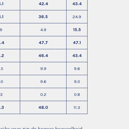
.1
42.4
43.4
.1
36.5
24.9
.9
4.9
15.5
.4
47.7
47.1
.2
46.4
43.4
.5
9.9
9.6
.0
9.6
9.0
.3
0.2
0.8
.3
48.0
11.3
trijke voer zijn de hogere hoeveelheid