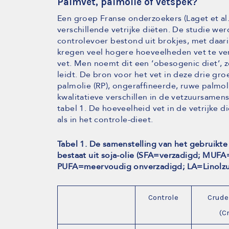
Palmvet, palmolie of vetspek?
Een groep Franse onderzoekers (Laget et al
verschillende vetrijke diëten. De studie we
controlevoer bestond uit brokjes, met daar
kregen veel hogere hoeveelheden vet te ver
vet. Men noemt dit een ‘obesogenic diet’, zo
leidt. De bron voor het vet in deze drie gr
palmolie (RP), ongeraffineerde, ruwe palmolie
kwalitatieve verschillen in de vetzuursamens
tabel 1. De hoeveelheid vet in de vetrijke 
als in het controle-dieet.
Tabel 1. De samenstelling van het gebruikte v
bestaat uit soja-olie (SFA=verzadigd; MUF
PUFA=meervoudig onverzadigd; LA=Linolzuu
Controle
Crude
(C