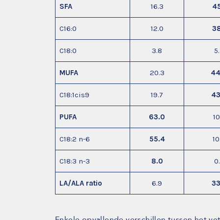
SFA
16.3
45
C16:0
12.0
38
C18:0
3.8
5
MUFA
20.3
44
C18:1cis9
19.7
43
PUFA
63.0
10
C18:2 n-6
55.4
10
C18:3 n-3
8.0
0
LA/ALA ratio
6.9
33
Enkele opvallende verschillen tussen het ve