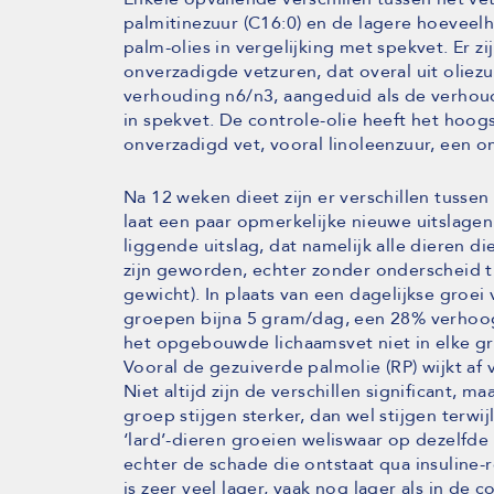
palmitinezuur (C16:0) en de lagere hoeveelh
palm-olies in vergelijking met spekvet. Er z
onverzadigde vetzuren, dat overal uit oliezu
verhouding n6/n3, aangeduid als de verhou
in spekvet. De controle-olie heeft het hoo
onverzadigd vet, vooral linoleenzuur, een o
Na 12 weken dieet zijn er verschillen tusse
laat een paar opmerkelijke nieuwe uitslagen
liggende uitslag, dat namelijk alle dieren di
zijn geworden, echter zonder onderscheid 
gewicht). In plaats van een dagelijkse groei
groepen bijna 5 gram/dag, een 28% verhoog
het opgebouwde lichaamsvet niet in elke gr
Vooral de gezuiverde palmolie (RP) wijkt af
Niet altijd zijn de verschillen significant, 
groep stijgen sterker, dan wel stijgen terwi
‘lard’-dieren groeien weliswaar op dezelfde
echter de schade die ontstaat qua insuline-r
is zeer veel lager, vaak nog lager als in de 