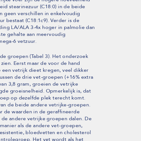
eid stearinezuur (C18:0) in de beide
ijn geen verschillen in enkelvoudig
ur bestaat (C18:1c9). Verder is de
ding LA/ALA 3-4x hoger in palmolie dan
gste gehalte aan meervoudig
mega-6 vetzuur.
n de groepen (Tabel 3). Het onderzoek
 zien. Eerst maar de voor de hand
e een vetrijk dieet kregen, veel dikker
tussen de drie vet-groepen (+16% extra
 van 3,8 gram, groeien de vetrijke
de groeisnelheid. Opmerkelijk is, dat
oep op dezelfde plek terecht komt.
 van de beide andere vetrijke-groepen.
maar de waarden in de geraffineerde
jl de andere vetrijke groepen dalen. De
 manier als de andere vet-groepen,
esistentie, bloedvetten en cholesterol
controlegroep. Het vet wordt als het