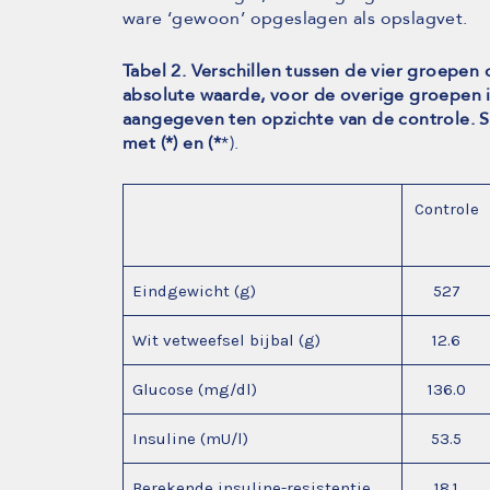
ware ‘gewoon’ opgeslagen als opslagvet.
Tabel 2. Verschillen tussen de vier groepen 
absolute waarde, voor de overige groepen i
aangegeven ten opzichte van de controle. Si
met (*) en (*
*).
Controle
Eindgewicht (g)
527
Wit vetweefsel bijbal (g)
12.6
Glucose (mg/dl)
136.0
Insuline (mU/l)
53.5
Berekende insuline-resistentie
18.1