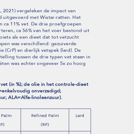
., 2021) vergeleken de impact van
rd uitgevoerd met Wistar-ratten. Het
in ca 11% vet. De drie proefgroepen
teren, ca 56% van het voer bestond uit
iets als een dieet dat tot vetzucht
oepen was verschillend: gezuiverde
 (CrP) en dierlijk vetspek (lard). De
telling tussen de drie typen vet staan in
diëten was echter ongeveer 5x zo hoog
et (in %); de olie in het controle-dieet
A=enkelvoudig onverzadigd;
r; ALA=Alfa-linoleenzuur).
 Palm
Refined Palm
Lard
rP)
(RP)