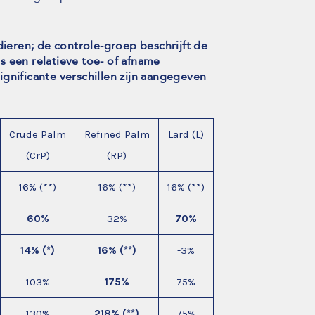
dieren; de controle-groep beschrijft de
s een relatieve toe- of afname
gnificante verschillen zijn aangegeven
Crude Palm
Refined Palm
Lard (L)
(CrP)
(RP)
16% (**)
16% (**)
16% (**)
60%
32%
70%
14%
(*)
16%
(**)
-3%
103%
175%
75%
130%
218%
(**)
75%