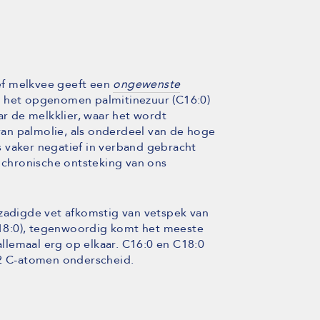
ef melkvee geeft een
ongewenste
t het opgenomen palmitinezuur (C16:0)
ar de melkklier, waar het wordt
an palmolie, als onderdeel van de hoge
 vaker negatief in verband gebracht
n chronische ontsteking van ons
rzadigde vet afkomstig van vetspek van
 C18:0), tegenwoordig komt het meeste
 allemaal erg op elkaar. C16:0 en C18:0
 2 C-atomen onderscheid.