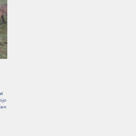
at
ijn
Een
n