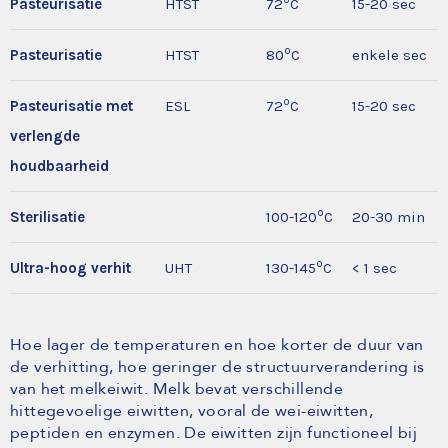
Pasteurisatie
HTST
72
C
15-20 sec
o
Pasteurisatie
HTST
80
C
enkele sec
o
Pasteurisatie met
ESL
72
C
15-20 sec
verlengde
houdbaarheid
o
Sterilisatie
100-120
C
20-30 min
o
Ultra-hoog verhit
UHT
130-145
C
< 1 sec
Hoe lager de temperaturen en hoe korter de duur van
de verhitting, hoe geringer de structuurverandering is
van het melkeiwit. Melk bevat verschillende
hittegevoelige eiwitten, vooral de wei-eiwitten,
peptiden en enzymen. De eiwitten zijn functioneel bij