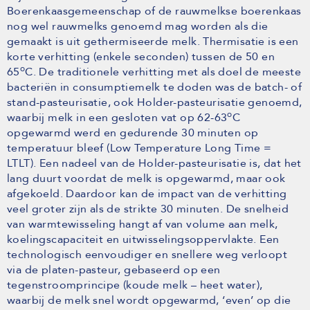
Boerenkaasgemeenschap of de rauwmelkse boerenkaas
nog wel rauwmelks genoemd mag worden als die
gemaakt is uit gethermiseerde melk. Thermisatie is een
korte verhitting (enkele seconden) tussen de 50 en
o
65
C. De traditionele verhitting met als doel de meeste
bacteriën in consumptiemelk te doden was de batch- of
stand-pasteurisatie, ook Holder-pasteurisatie genoemd,
o
waarbij melk in een gesloten vat op 62-63
C
opgewarmd werd en gedurende 30 minuten op
temperatuur bleef (Low Temperature Long Time =
LTLT). Een nadeel van de Holder-pasteurisatie is, dat het
lang duurt voordat de melk is opgewarmd, maar ook
afgekoeld. Daardoor kan de impact van de verhitting
veel groter zijn als de strikte 30 minuten. De snelheid
van warmtewisseling hangt af van volume aan melk,
koelingscapaciteit en uitwisselingsoppervlakte. Een
technologisch eenvoudiger en snellere weg verloopt
via de platen-pasteur, gebaseerd op een
tegenstroomprincipe (koude melk – heet water),
waarbij de melk snel wordt opgewarmd, ‘even’ op die