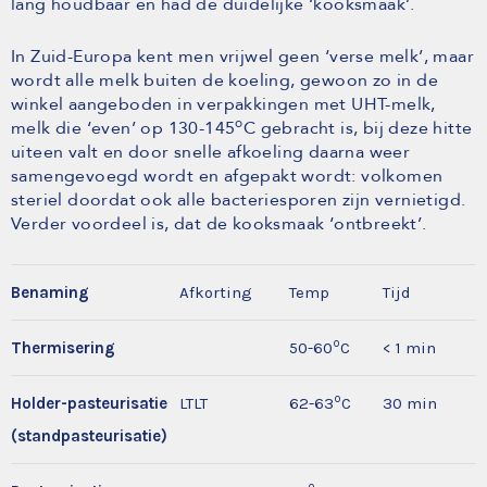
lang houdbaar en had de duidelijke ‘kooksmaak’.
In Zuid-Europa kent men vrijwel geen ‘verse melk’, maar
wordt alle melk buiten de koeling, gewoon zo in de
winkel aangeboden in verpakkingen met UHT-melk,
o
melk die ‘even’ op 130-145
C gebracht is, bij deze hitte
uiteen valt en door snelle afkoeling daarna weer
samengevoegd wordt en afgepakt wordt: volkomen
steriel doordat ook alle bacteriesporen zijn vernietigd.
Verder voordeel is, dat de kooksmaak ‘ontbreekt’.
Benaming
Afkorting
Temp
Tijd
o
Thermisering
50-60
C
< 1 min
o
Holder-pasteurisatie
LTLT
62-63
C
30 min
(standpasteurisatie)
o