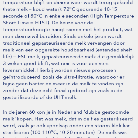
temperatuur blijft en daarna weer wordt terug gekoeld
o
(hete melk – koud water): 72
C gedurende 10-15
o
seconde of 80
C in enkele seconden (High Temperature
Short Time = HTST). De keuze voor de
temperatuurhoogte hangt samen met het product, wat
men daarna wil bereiden. Sinds enkele jaren wordt
traditioneel gepasteuriseerde melk vervangen door
melk van een opgerekte houdbaarheid (extended shelf
life) = ESL-melk, gepasteuriseerde melk die gemakkelijk
3 weken goed blijft, wat raar is voor een vers
levensmiddel. Hierbij worden nieuwe processen
geïntroduceerd, zoals de ultra-filtratie, waardoor er
bijna geen bacteriën meer in de melk te vinden zijn
zonder dat deze echt finaal gedood zijn zoals in de
gesteriliseerde of de UHT-melk.
In de jaren 60 kon je in Nederland ’dubbelgestoomde
melk’ kopen. Het was melk, dat in de fles gesteriliseerd
werd, zoals je ook appelsap onder een stoom-klok kan
o
steriliseren (100-110
C, 10-20 minuten). De melk was