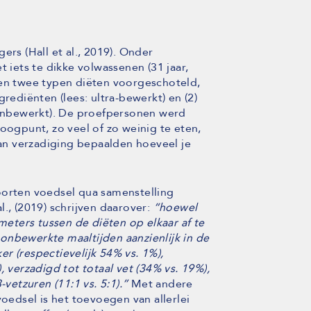
ers (Hall et al., 2019). Onder
ets te dikke volwassenen (31 jaar,
gen twee typen diëten voorgeschoteld,
grediënten (lees: ultra-bewerkt) en (2)
: onbewerkt). De proefpersonen werd
oogpunt, zo veel of zo weinig te eten,
 van verzadiging bepaalden hoeveel je
oorten voedsel qua samenstelling
al., (2019) schrijven daarover:
“hoewel
ters tussen de diëten op elkaar af te
onbewerkte maaltijden aanzienlijk in de
r (respectievelijk 54% vs. 1%),
, verzadigd tot totaal vet (34% vs. 19%),
etzuren (11:1 vs. 5:1).”
Met andere
edsel is het toevoegen van allerlei