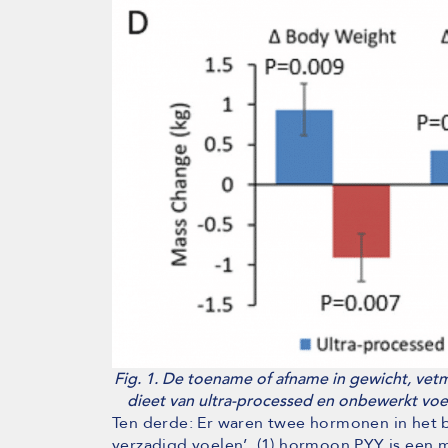
Fig. 1. De toename of afname in gewicht, vetm
dieet van ultra-processed en onbewerkt voed
Ten derde: Er waren twee hormonen in het bl
verzadigd voelen’, (1) hormoon PYY is een maa