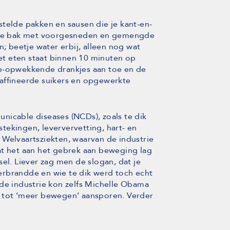
telde pakken en sausen die je kant-en-
r de bak met voorgesneden en gemengde
n; beetje water erbij, alleen nog wat
t eten staat binnen 10 minuten op
ie-opwekkende drankjes aan toe en de
affineerde suikers en opgewerkte
nicable diseases (NCDs), zoals te dik
tekingen, leververvetting, hart- en
 Welvaartsziekten, waarvan de industrie
at het aan het gebrek aan beweging lag
el. Liever zag men de slogan, dat je
erbrandde en wie te dik werd toch echt
 de industrie kon zelfs Michelle Obama
dan tot ‘meer bewegen’ aansporen. Verder