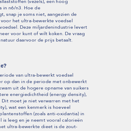
llaststoffen (vezels), een hoog
s in n6/n3. Hoe de
gt, snap je soms niet, aangezien de
 voor het ultra-bewerkte voedsel
voedsel. Deze miljardenindustrie levert
 meer voor kunt of wilt koken. De vraag
natuur daarvoor de prijs betaalt.
je?
periode van ultra-bewerkt voedsel
eer op dan in de periode met onbewerkt
ie kwam uit de hogere opname van suikers
tere energiedichtheid (energy density),
. Dit moet je niet verwarren met het
ity), wat een kenmerk is hoeveel
antenstoffen (zoals anti-oxidantia) in
 is leeg en je neemt vooral calorieën
et ultra-bewerkte dieet is de zout-