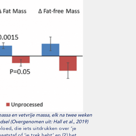
assa en vetvrije massa, elk na twee weken
sel (Overgenomen uit: Hall et al., 2019)
oed, die iets uitdrukken over ‘je
tstaf of ‘je trek hebt’ en (2) het