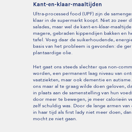
Kant-en-klaar-maaltijden
Ultra-processed food (UPF) zijn de samenges
klaar in de supermarkt koopt. Niet zo zee
salades, maar wel de kant-en-klaar-maaltijde
magere, gebraden kippendijen bakken en he
tafel. Voeg daar de suikerhoudende, energ
basis van het probleem is gevonden: de ger
plantaardige olie.
Het gaat ons steeds slechter qua non-commu
worden, een permanent laag niveau van onts
vaatziekten, maar ook dementie en autisme.
ons maar al te graag wilde doen geloven, d
in plaats aan de samenstelling van hun voeds
door meer te bewegen, je meer calorieën v
zelf schuldig was. Door de lange armen van
in haar tijd als first lady niet meer doen, 
mocht ze niet gaan.