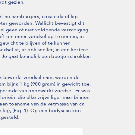
dt gezien.
et nu hamburgers, coca cola of kip
oter geworden. Wellicht bevestigt dit
sel geen of niet voldoende verzadiging
ft om meer voedsel op te nemen; in
ewicht te blijven of te kunnen
dsel at, at ook sneller; in een kortere
 Je gaat kennelijk een beetje schrokken
ra-bewerkt voedsel nam, werden de
m bijna 1 kg (900 gram) in gewicht toe,
e periode van onbewerkt voedsel. Er was
orieën die elke vrijwilliger naar binnen
je een toename van de vetmassa van ca
5 kg), (Fig. 1). Op een bodyscan kon
tgesteld.