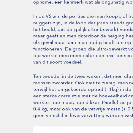
opname, een kenmerk wat als ongunstig wor
In de VS zijn de porties die men koopt, of h
nuggets zijn, in de loop der jaren steeds gr
het beeld, dat dergelijk ultra-bewerkt voed
meer geeft en men daardoor de neiging hee
elk geval meer dan men nodig heeft om op g
functioneren. De groep die ultra-bewerkt voe
tijd werkte men meer calorieën naar binnen.
van dit soort voedsel.
Ten tweede: in de twee weken, dat men ult
mensen zwaarder. Ook niet te zuinig: men na
terwijl het omgekeerde optrad (- 1kg) in d
een sterke correlatie met de hoeveelheid cal
werkte: hoe meer, hoe dikker. Parallel zie 
0.4 kg, maar ook van de vetvrije massa (+ 0.
geen verschil in leververvetting worden vas