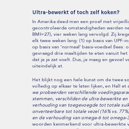
Ultra-bewerkt of toch zelf koken?
In Amerika deed men een proef met vrijwillig
gecontroleerde omstandigheden werden net i
BMI=27), vier weken lang vervolgd. Zij kre
elk twee weken lang: (1) op basis van UPF-in
op basis van ‘normaal’ basis-voedsel (lees
gevraagd drie maaltijden te eten vanuit het 
dat je je zat voelt. Dus, je maag en gevoel
uiteindelijk at.
Het blijkt nog een hele kunst om de twee s
volledig op elkaar te laten lijken, en Hall et 
we probeerden verschillende voedingsparame
stemmen, verschilden de ultra-bewerkte en 
verhouding van toegevoegde tot totale suike
onverteerbare tot totale vezel (16% vs. 77%)
en de verhouding van omega-6 tot omega-3-v
woorden kenmerkend voor ultra-bewerkte vo