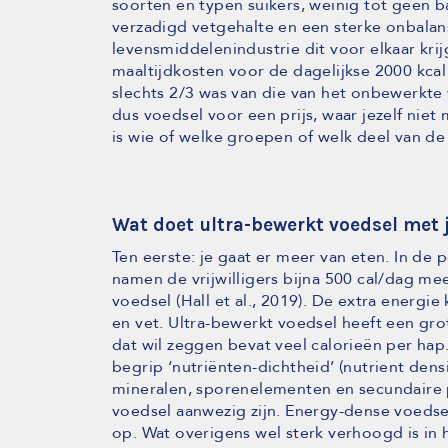
soorten en typen suikers, weinig tot geen ba
verzadigd vetgehalte en een sterke onbalan
levensmiddelenindustrie dit voor elkaar krij
maaltijdkosten voor de dagelijkse 2000 kcal
slechts 2/3 was van die van het onbewerkte 
dus voedsel voor een prijs, waar jezelf niet
is wie of welke groepen of welk deel van de 
Wat doet ultra-bewerkt voedsel met 
Ten eerste: je gaat er meer van eten. In de 
namen de vrijwilligers bijna 500 cal/dag m
voedsel (Hall et al., 2019). De extra energ
en vet. Ultra-bewerkt voedsel heeft een gro
dat wil zeggen bevat veel calorieën per hap
begrip ‘nutriënten-dichtheid’ (nutrient dens
mineralen, sporenelementen en secundaire pl
voedsel aanwezig zijn. Energy-dense voedsel
op. Wat overigens wel sterk verhoogd is in h