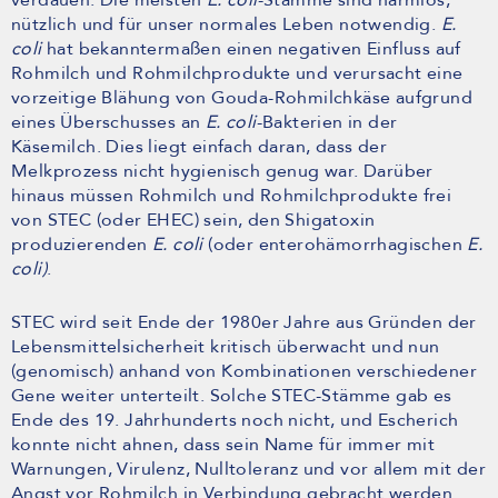
verdauen. Die meisten
E. coli
-Stämme sind harmlos,
nützlich und für unser normales Leben notwendig.
E.
coli
hat bekanntermaßen einen negativen Einfluss auf
Rohmilch und Rohmilchprodukte und verursacht eine
vorzeitige Blähung von Gouda-Rohmilchkäse aufgrund
eines Überschusses an
E. coli
-Bakterien in der
Käsemilch. Dies liegt einfach daran, dass der
Melkprozess nicht hygienisch genug war. Darüber
hinaus müssen Rohmilch und Rohmilchprodukte frei
von STEC (oder EHEC) sein, den Shigatoxin
produzierenden
E. coli
(oder enterohämorrhagischen
E.
coli)
.
STEC wird seit Ende der 1980er Jahre aus Gründen der
Lebensmittelsicherheit kritisch überwacht und nun
(genomisch) anhand von Kombinationen verschiedener
Gene weiter unterteilt. Solche STEC-Stämme gab es
Ende des 19. Jahrhunderts noch nicht, und Escherich
konnte nicht ahnen, dass sein Name für immer mit
Warnungen, Virulenz, Nulltoleranz und vor allem mit der
Angst vor Rohmilch in Verbindung gebracht werden