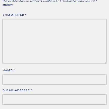
Deine E-Mail-Adresse wird nicht veröffentlicht.
Erforderliche Felder sind mit
*
markiert
KOMMENTAR
*
NAME
*
E-MAIL-ADRESSE
*