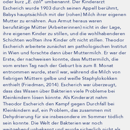
oder kurz „
E. coli
” umbenannt. Der Kinderarzt
Escherich wurde 1903 durch seinen Appell berühmt,
Babys hauptsächlich mit der (rohen) Milch ihrer eigenen
Mutter zu ernähren. Aus Armut heraus waren
berufstätige Mütter (Arbeiterinnen) nicht in der Lage,
ihre eigenen Kinder zu stillen, und die wohlhabenderen
Schichten wollten ihre Kinder oft nicht stillen. Theodor
Escherich arbeitete zunächst am pathologischen Institut
in Wien und forschte dann über Muttermilch. Er war der
Erste, der nachweisen konnte, dass Muttermilch, die
vom ersten Tag nach der Geburt bis zum 8. Monat
entnommen wurde, steril war, während die Milch von
fiebrigen Müttern gelbe und weiße Staphylokokken
enthielt (Friedman, 2014). Escherich war überzeugt,
dass das Wissen über Bakterien viele Probleme bei
Kleinkindern lösen könnte. Als Kinderarzt nahm
Theodor Escherich den Kampf gegen Durchfall bei
Kleinkindern auf, ein Problem, das zusammen mit
Dehydrierung für sie insbesondere im Sommer tödlich
sein konnte. Die Welt der Bakterien war noch
weitgehend unbekannt und wurde sicherlich nicht als