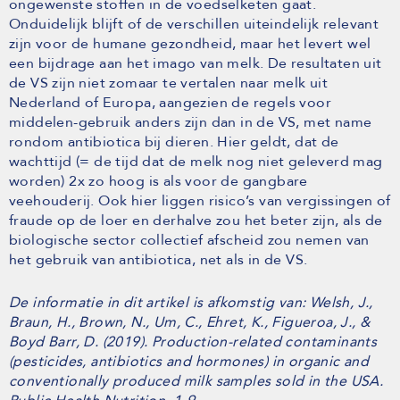
ongewenste stoffen in de voedselketen gaat.
Onduidelijk blijft of de verschillen uiteindelijk relevant
zijn voor de humane gezondheid, maar het levert wel
een bijdrage aan het imago van melk. De resultaten uit
de VS zijn niet zomaar te vertalen naar melk uit
Nederland of Europa, aangezien de regels voor
middelen-gebruik anders zijn dan in de VS, met name
rondom antibiotica bij dieren. Hier geldt, dat de
wachttijd (= de tijd dat de melk nog niet geleverd mag
worden) 2x zo hoog is als voor de gangbare
veehouderij. Ook hier liggen risico’s van vergissingen of
fraude op de loer en derhalve zou het beter zijn, als de
biologische sector collectief afscheid zou nemen van
het gebruik van antibiotica, net als in de VS.
De informatie in dit artikel is afkomstig van: Welsh, J.,
Braun, H., Brown, N., Um, C., Ehret, K., Figueroa, J., &
Boyd Barr, D. (2019). Production-related contaminants
(pesticides, antibiotics and hormones) in organic and
conventionally produced milk samples sold in the USA.