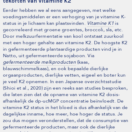
tekorten van vitamine K2
Eerder hebben we al eens aangegeven, met welke
voedingsmiddelen er een verhoging van je vitamine K-
status in je lichaam kan plaatsvinden.
Vitamine K1
is
gecorreleerd met groene groentes, broccoli, sla, etc.
Door melkzuurfermentatie van kool ontstaat zuurkool
met een hoger gehalte aan vitamine K2. De hoogste K2
in gefermenteerde plantaardige producten vind je in
Natto, uit gefermenteerde sojaboon. Via
gefermenteerde melkproducten
(kaas,
blauwschimmelkaas), en ook bepaalde dierlijke
orgaanproducten, dierlijke vetten, eigeel en boter kun
je veel K2 opnemen. In een Japanse overzichtsstudie
(Shioi et al., 2020) zijn een reeks aan studies besproken,
die laten zien dat de opname van vitamine K2 dosis-
afhankelijk de dp-ucMGP concentratie beïnvloedt. De
vitamine K2 status in het bloed is dus afhankelijk van de
dagelijkse inname, hoe meer, hoe hoger de status. Je
zou dus mogen veronderstellen, dat de consumptie van
gefermenteerde producten, maar ook de dierlijke