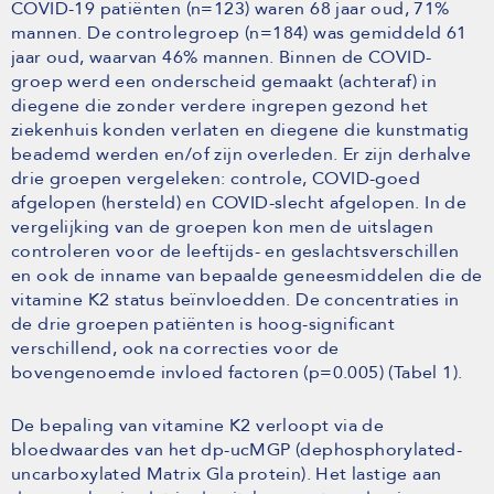
COVID-19 patiënten (n=123) waren 68 jaar oud, 71%
mannen. De controlegroep (n=184) was gemiddeld 61
jaar oud, waarvan 46% mannen. Binnen de COVID-
groep werd een onderscheid gemaakt (achteraf) in
diegene die zonder verdere ingrepen gezond het
ziekenhuis konden verlaten en diegene die kunstmatig
beademd werden en/of zijn overleden. Er zijn derhalve
drie groepen vergeleken: controle, COVID-goed
afgelopen (hersteld) en COVID-slecht afgelopen. In de
vergelijking van de groepen kon men de uitslagen
controleren voor de leeftijds- en geslachtsverschillen
en ook de inname van bepaalde geneesmiddelen die de
vitamine K2 status beïnvloedden. De concentraties in
de drie groepen patiënten is hoog-significant
verschillend, ook na correcties voor de
bovengenoemde invloed factoren (p=0.005) (Tabel 1).
De bepaling van vitamine K2 verloopt via de
bloedwaardes van het dp-ucMGP (dephosphorylated-
uncarboxylated Matrix Gla protein). Het lastige aan