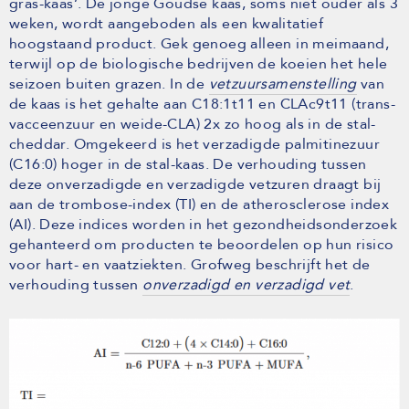
gras-kaas’. De jonge Goudse kaas, soms niet ouder als 3
weken, wordt aangeboden als een kwalitatief
hoogstaand product. Gek genoeg alleen in meimaand,
terwijl op de biologische bedrijven de koeien het hele
seizoen buiten grazen. In de
vetzuursamenstelling
van
de kaas is het gehalte aan C18:1t11 en CLAc9t11 (trans-
vacceenzuur en weide-CLA) 2x zo hoog als in de stal-
cheddar. Omgekeerd is het verzadigde palmitinezuur
(C16:0) hoger in de stal-kaas. De verhouding tussen
deze onverzadigde en verzadigde vetzuren draagt bij
aan de trombose-index (TI) en de atherosclerose index
(AI). Deze indices worden in het gezondheidsonderzoek
gehanteerd om producten te beoordelen op hun risico
voor hart- en vaatziekten. Grofweg beschrijft het de
verhouding tussen
onverzadigd en verzadigd vet
.