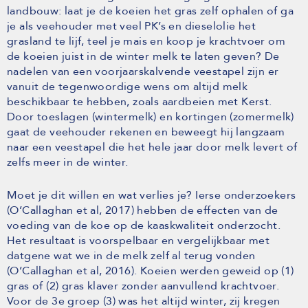
landbouw: laat je de koeien het gras zelf ophalen of ga
je als veehouder met veel PK’s en dieselolie het
grasland te lijf, teel je mais en koop je krachtvoer om
de koeien juist in de winter melk te laten geven? De
nadelen van een voorjaarskalvende veestapel zijn er
vanuit de tegenwoordige wens om altijd melk
beschikbaar te hebben, zoals aardbeien met Kerst.
Door toeslagen (wintermelk) en kortingen (zomermelk)
gaat de veehouder rekenen en beweegt hij langzaam
naar een veestapel die het hele jaar door melk levert of
zelfs meer in de winter.
Moet je dit willen en wat verlies je? Ierse onderzoekers
(O’Callaghan et al, 2017) hebben de effecten van de
voeding van de koe op de kaaskwaliteit onderzocht.
Het resultaat is voorspelbaar en vergelijkbaar met
datgene wat we in de melk zelf al terug vonden
(O’Callaghan et al, 2016). Koeien werden geweid op (1)
gras of (2) gras klaver zonder aanvullend krachtvoer.
Voor de 3e groep (3) was het altijd winter, zij kregen