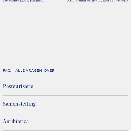
De Franse (kaas) paradox
Astma-muisjes zijn blij met rauwe melk
FAQ – ALLE VRAGEN OVER
Pasteurisatie
Samenstelling
Antibiotica