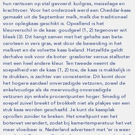
hun rantsoen op stal gevoerd: kuilgras, maissilage en
krachtvoer. Voor het onderzoek werd een Cheddar-kaas
gemaakt uit de September melk, melk die traditioneel
voor oplegkaas geschikt is. Opvallend is het
kleurverschil in de kaas: goudgeel (1, 2) tegenover wit
bleek (3). Dit hangt samen met het gehalte aan beta-
caroteen in vers gras, wat door de beweiding in het
melkvet en de volvette kaas beland. Hetzelfde geldt
derhalve ook voor de boter: grasboter versus stalboter
met een heel andere kleur. Ten tweede neemt de
soepelheid van de kaas (1, 2) toe, de kaas is makkelijk in
te drukken, is zachter van consistentie. Dit komt door
het hogere aandeel onverzadigde vetzuren, zowel de
enkelvoudige als de meervoudig onverzadigde
vetzuren zijn enkele procentpunten hoger. Smedig of
soepel zuivel breekt of brokkelt niet als plakjes van een
stuk kaas worden geschaafd. Je kunt de kaasplak
oprollen zonder te breken. Het smeltpunt van het
botervet verandert, zodat bij kamertemperatuur het vet
meer vloeibaar is. Nederland adverteert met ‘er is weer