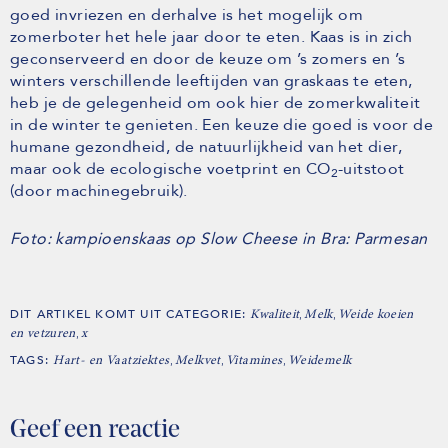
goed invriezen en derhalve is het mogelijk om
zomerboter het hele jaar door te eten. Kaas is in zich
geconserveerd en door de keuze om ’s zomers en ’s
winters verschillende leeftijden van graskaas te eten,
heb je de gelegenheid om ook hier de zomerkwaliteit
in de winter te genieten. Een keuze die goed is voor de
humane gezondheid, de natuurlijkheid van het dier,
maar ook de ecologische voetprint en CO
-uitstoot
2
(door machinegebruik).
Foto: kampioenskaas op Slow Cheese in Bra: Parmesan
DIT ARTIKEL KOMT UIT CATEGORIE:
,
,
Kwaliteit
Melk
Weide koeien
,
en vetzuren
x
TAGS:
,
,
,
Hart- en Vaatziektes
Melkvet
Vitamines
Weidemelk
Geef een reactie