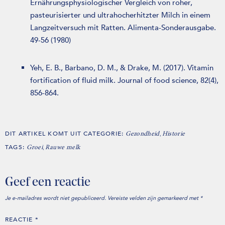
Ernährungsphysiologischer Vergleich von roher,
pasteurisierter und ultrahocherhitzter Milch in einem
Langzeitversuch mit Ratten. Alimenta-Sonderausgabe.
49-56 (1980)
Yeh, E. B., Barbano, D. M., & Drake, M. (2017). Vitamin
fortification of fluid milk. Journal of food science, 82(4),
856-864.
DIT ARTIKEL KOMT UIT CATEGORIE:
,
Gezondheid
Historie
TAGS:
,
Groei
Rauwe melk
Geef een reactie
Je e-mailadres wordt niet gepubliceerd.
Vereiste velden zijn gemarkeerd met
*
REACTIE
*