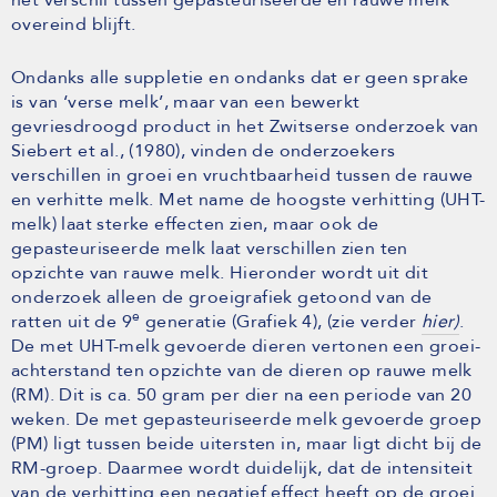
overeind blijft.
Ondanks alle suppletie en ondanks dat er geen sprake
is van ‘verse melk’, maar van een bewerkt
gevriesdroogd product in het Zwitserse onderzoek van
Siebert et al., (1980), vinden de onderzoekers
verschillen in groei en vruchtbaarheid tussen de rauwe
en verhitte melk. Met name de hoogste verhitting (UHT-
melk) laat sterke effecten zien, maar ook de
gepasteuriseerde melk laat verschillen zien ten
opzichte van rauwe melk. Hieronder wordt uit dit
onderzoek alleen de groeigrafiek getoond van de
e
ratten uit de 9
generatie (Grafiek 4), (zie verder
hier)
.
De met UHT-melk gevoerde dieren vertonen een groei-
achterstand ten opzichte van de dieren op rauwe melk
(RM). Dit is ca. 50 gram per dier na een periode van 20
weken. De met gepasteuriseerde melk gevoerde groep
(PM) ligt tussen beide uitersten in, maar ligt dicht bij de
RM-groep. Daarmee wordt duidelijk, dat de intensiteit
van de verhitting een negatief effect heeft op de groei