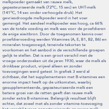
melkpoeder gemaakt van rauwe melk,
o
gepasteuriseerde melk (72
C, 15 sec) en UHT-melk
o
(141
C, 14 sec onder verhoogde druk). Het
gevriesdroogde melkpoeder werd in het voer
gemengd. Het aandeel melkpoeder was hoog, ca 66%
van de totale voeding en melk was voor de proefdieren
de enige eiwitbron. Door de toegenomen kennis over
proefdiervoeding werden Vitamines (A, E, B1, B2, B6) en
mineralen toegevoegd, teneinde tekorten te
voorkomen en het aanbod in de verschillende groepen
gelijk te stellen. Dat is een groot verschil met de
vroege onderzoeken uit de jaren 1930, waar de melk als
drinkbaar product, vrijwel alleen en zonder
toevoegingen werd getest. In grafiek 3 werd al
zichtbaar, dat het supplementeren met B-vitamines een
enorme impact heeft op de uitkomsten, waarbij
gesupplementeerde, gepasteuriseerde melk een
betere groei van de ratten geeft dan rauwe melk
zonder extra B-vitamines. Belangrijk resultaat blijft
echter, dat zowel met als zonder vitamine-toevoeging
het verschil tussen gepasteuriseerde en rauwe melk