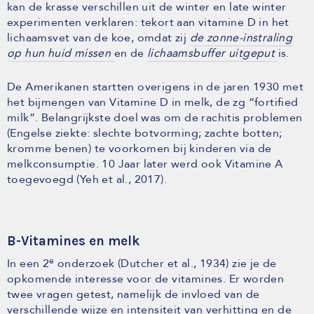
kan de krasse verschillen uit de winter en late winter
experimenten verklaren: tekort aan vitamine D in het
lichaamsvet van de koe, omdat zij
de zonne-instraling
op hun huid missen
en de
lichaamsbuffer uitgeput
is.
De Amerikanen startten overigens in de jaren 1930 met
het bijmengen van Vitamine D in melk, de zg “fortified
milk”. Belangrijkste doel was om de rachitis problemen
(Engelse ziekte: slechte botvorming; zachte botten;
kromme benen) te voorkomen bij kinderen via de
melkconsumptie. 10 Jaar later werd ook Vitamine A
toegevoegd (Yeh et al., 2017).
B-Vitamines en melk
e
In een 2
onderzoek (Dutcher et al., 1934) zie je de
opkomende interesse voor de vitamines. Er worden
twee vragen getest, namelijk de invloed van de
verschillende wijze en intensiteit van verhitting en de