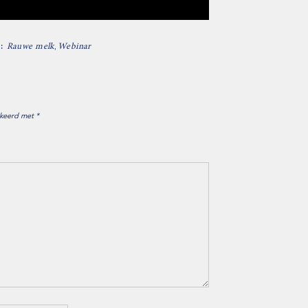
S:
,
Rauwe melk
Webinar
rkeerd met
*