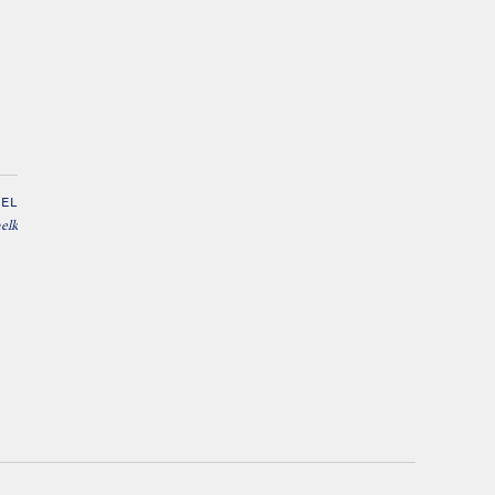
EL
elk