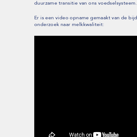
duurzame transitie van ons voedselsysteem.
Er is een video opname gemaakt van de bijd
onderzoek naar melkkwaliteit: