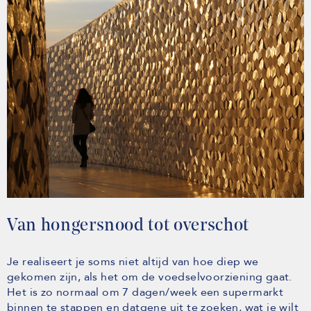
Van hongersnood tot overschot
Je realiseert je soms niet altijd van hoe diep we
gekomen zijn, als het om de voedselvoorziening gaat.
Het is zo normaal om 7 dagen/week een supermarkt
binnen te stappen en datgene uit te zoeken, wat je wilt