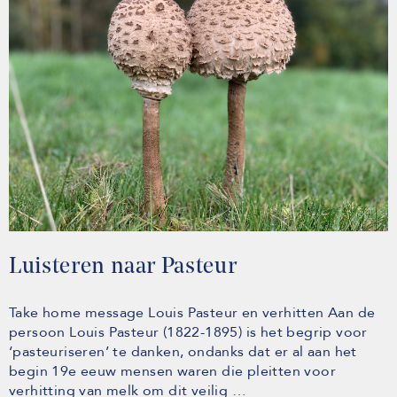
Luisteren naar Pasteur
Take home message Louis Pasteur en verhitten Aan de
persoon Louis Pasteur (1822-1895) is het begrip voor
‘pasteuriseren’ te danken, ondanks dat er al aan het
begin 19e eeuw mensen waren die pleitten voor
verhitting van melk om dit veilig …