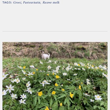
TAGS:
,
,
Groei
Pasteurisatie
Rauwe melk