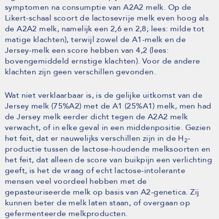
symptomen na consumptie van A2A2 melk. Op de
Likert-schaal scoort de lactosevrije melk even hoog als
de A2A2 melk, namelijk een 2,6 en 2,8; lees: milde tot
matige klachten), terwijl zowel de A1-melk en de
Jersey-melk een score hebben van 4,2 (lees:
bovengemiddeld ernstige klachten). Voor de andere
klachten zijn geen verschillen gevonden.
Wat niet verklaarbaar is, is de gelijke uitkomst van de
Jersey melk (75%A2) met de A1 (25%A1) melk, men had
de Jersey melk eerder dicht tegen de A2A2 melk
verwacht, of in elke geval in een middenpositie. Gezien
het feit, dat er nauwelijks verschillen zijn in de H
-
2
productie tussen de lactose-houdende melksoorten en
het feit, dat alleen de score van buikpijn een verlichting
geeft, is het de vraag of echt lactose-intolerante
mensen veel voordeel hebben met de
gepasteuriseerde melk op basis van A2-genetica. Zij
kunnen beter de melk laten staan, of overgaan op
gefermenteerde melkproducten.