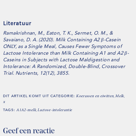
Literatuur
Ramakrishnan, M., Eaton, T. K., Sermet, O. M., &
Savaiano, D. A. (2020). Milk Containing A2 β-Casein
ONLY, as a Single Meal, Causes Fewer Symptoms of
Lactose Intolerance than Milk Containing A1 and A2 β-
Caseins in Subjects with Lactose Maldigestion and
Intolerance: A Randomized, Double-Blind, Crossover
Trial. Nutrients, 12(12), 3855.
DIT ARTIKEL KOMT UIT CATEGORIE:
,
,
Koerassen en eiwitten
Melk
x
TAGS:
,
A1A2-melk
Lactose-intolerantie
Geef een reactie