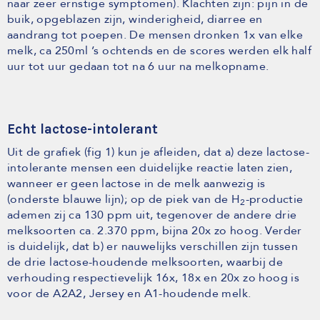
naar zeer ernstige symptomen). Klachten zijn: pijn in de
buik, opgeblazen zijn, winderigheid, diarree en
aandrang tot poepen. De mensen dronken 1x van elke
melk, ca 250ml ’s ochtends en de scores werden elk half
uur tot uur gedaan tot na 6 uur na melkopname.
Echt lactose-intolerant
Uit de grafiek (fig 1) kun je afleiden, dat a) deze lactose-
intolerante mensen een duidelijke reactie laten zien,
wanneer er geen lactose in de melk aanwezig is
(onderste blauwe lijn); op de piek van de H
-productie
2
ademen zij ca 130 ppm uit, tegenover de andere drie
melksoorten ca. 2.370 ppm, bijna 20x zo hoog. Verder
is duidelijk, dat b) er nauwelijks verschillen zijn tussen
de drie lactose-houdende melksoorten, waarbij de
verhouding respectievelijk 16x, 18x en 20x zo hoog is
voor de A2A2, Jersey en A1-houdende melk.