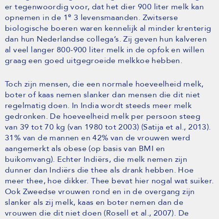
er tegenwoordig voor, dat het dier 900 liter melk kan
e
opnemen in de 1
3 levensmaanden. Zwitserse
biologische boeren waren kennelijk al minder krenterig
dan hun Nederlandse collega’s. Zij geven hun kalveren
al veel langer 800-900 liter melk in de opfok en willen
graag een goed uitgegroeide melkkoe hebben.
Toch zijn mensen, die een normale hoeveelheid melk,
boter of kaas nemen slanker dan mensen die dit niet
regelmatig doen. In India wordt steeds meer melk
gedronken. De hoeveelheid melk per persoon steeg
van 39 tot 70 kg (van 1980 tot 2003) (Satija et al., 2013).
31% van de mannen en 42% van de vrouwen werd
aangemerkt als obese (op basis van BMI en
buikomvang). Echter Indiërs, die melk nemen zijn
dunner dan Indiërs die thee als drank hebben. Hoe
meer thee, hoe dikker. Thee bevat hier nogal wat suiker.
Ook Zweedse vrouwen rond en in de overgang zijn
slanker als zij melk, kaas en boter nemen dan de
vrouwen die dit niet doen (Rosell et al., 2007). De