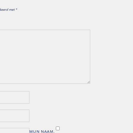
rkeerd met
*
MIJN NAAM,