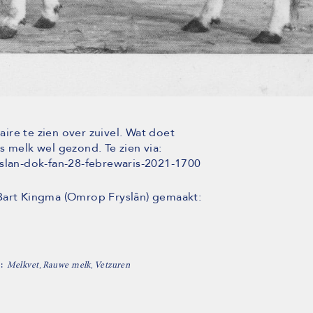
re te zien over zuivel. Wat doet
s melk wel gezond. Te zien via:
yslan-dok-fan-28-febrewaris-2021-1700
 Bart Kingma (Omrop Fryslân) gemaakt:
S:
,
,
Melkvet
Rauwe melk
Vetzuren