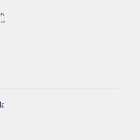
EL
elk
lk