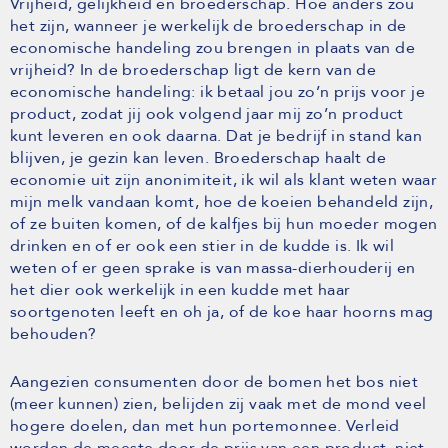
Vrijheid, gelijkheid en broederschap. Hoe anders zou
het zijn, wanneer je werkelijk de broederschap in de
economische handeling zou brengen in plaats van de
vrijheid? In de broederschap ligt de kern van de
economische handeling: ik betaal jou zo’n prijs voor je
product, zodat jij ook volgend jaar mij zo’n product
kunt leveren en ook daarna. Dat je bedrijf in stand kan
blijven, je gezin kan leven. Broederschap haalt de
economie uit zijn anonimiteit, ik wil als klant weten waar
mijn melk vandaan komt, hoe de koeien behandeld zijn,
of ze buiten komen, of de kalfjes bij hun moeder mogen
drinken en of er ook een stier in de kudde is. Ik wil
weten of er geen sprake is van massa-dierhouderij en
het dier ook werkelijk in een kudde met haar
soortgenoten leeft en oh ja, of de koe haar hoorns mag
behouden?
Aangezien consumenten door de bomen het bos niet
(meer kunnen) zien, belijden zij vaak met de mond veel
hogere doelen, dan met hun portemonnee. Verleid
worden de meeste door de prijs van een product, niet