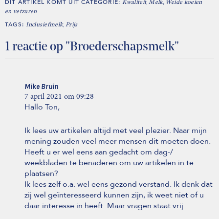
DIT ARTIKEL KOMT UIT CATEGORIE:
,
,
Kwaliteit
Melk
Weide koeien
en vetzuren
TAGS:
,
Inclusiefmelk
Prijs
1 reactie op "Broederschapsmelk"
Mike Bruin
7 april 2021 om 09:28
Hallo Ton,
Ik lees uw artikelen altijd met veel plezier. Naar mijn
mening zouden veel meer mensen dit moeten doen.
Heeft u er wel eens aan gedacht om dag-/
weekbladen te benaderen om uw artikelen in te
plaatsen?
Ik lees zelf o.a. wel eens gezond verstand. Ik denk dat
zij wel geïnteresseerd kunnen zijn, ik weet niet of u
daar interesse in heeft. Maar vragen staat vrij….