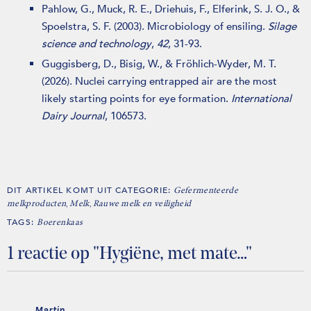
Pahlow, G., Muck, R. E., Driehuis, F., Elferink, S. J. O., &
Spoelstra, S. F. (2003). Microbiology of ensiling.
Silage
science and technology
,
42
, 31-93.
Guggisberg, D., Bisig, W., & Fröhlich-Wyder, M. T.
(2026). Nuclei carrying entrapped air are the most
likely starting points for eye formation.
International
Dairy Journal
, 106573.
DIT ARTIKEL KOMT UIT CATEGORIE:
Gefermenteerde
,
,
melkproducten
Melk
Rauwe melk en veiligheid
TAGS:
Boerenkaas
1 reactie op "Hygiëne, met mate…"
Martin