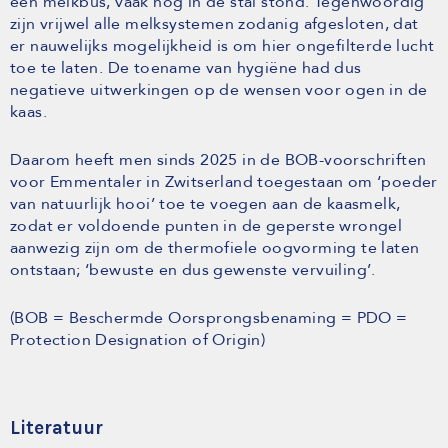
een melkbus, vaak nog in de stal stond. Tegenwoordig
zijn vrijwel alle melksystemen zodanig afgesloten, dat
er nauwelijks mogelijkheid is om hier ongefilterde lucht
toe te laten. De toename van hygiëne had dus
negatieve uitwerkingen op de wensen voor ogen in de
kaas.
Daarom heeft men sinds 2025 in de BOB-voorschriften
voor Emmentaler in Zwitserland toegestaan om ‘poeder
van natuurlijk hooi’ toe te voegen aan de kaasmelk,
zodat er voldoende punten in de geperste wrongel
aanwezig zijn om de thermofiele oogvorming te laten
ontstaan; ‘bewuste en dus gewenste vervuiling’.
(BOB = Beschermde Oorsprongsbenaming = PDO =
Protection Designation of Origin)
Literatuur