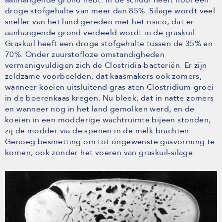
aanhangende grond hebt. In de schuur heeft hooi een
droge stofgehalte van meer dan 85%. Silage wordt veel
sneller van het land gereden met het risico, dat er
aanhangende grond verdeeld wordt in de graskuil.
Graskuil heeft een droge stofgehalte tussen de 35% en
70%. Onder zuurstofloze omstandigheden
vermenigvuldigen zich de Clostridia-bacteriën. Er zijn
zeldzame voorbeelden, dat kaasmakers ook zomers,
wanneer koeien uitsluitend gras aten Clostridium-groei
in de boerenkaas kregen. Nu bleek, dat in natte zomers
en wanneer nog in het land gemolken werd, en de
koeien in een modderige wachtruimte bijeen stonden,
zij de modder via de spenen in de melk brachten.
Genoeg besmetting om tot ongewenste gasvorming te
komen; ook zonder het voeren van graskuil-silage.