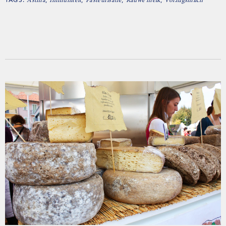
Astma
Immuniteit
Pasteurisatie
Rauwe melk
Vorzugsmilch