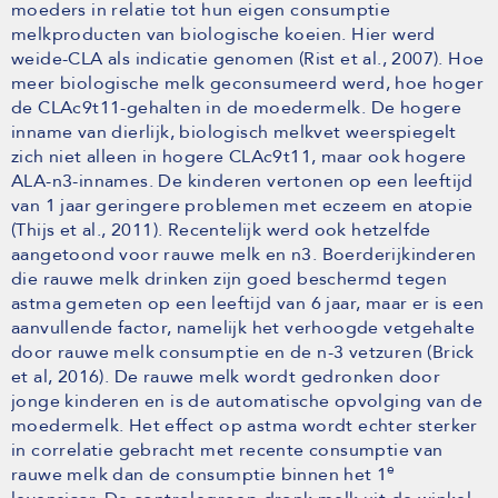
moeders in relatie tot hun eigen consumptie
melkproducten van biologische koeien. Hier werd
weide-CLA als indicatie genomen (Rist et al., 2007). Hoe
meer biologische melk geconsumeerd werd, hoe hoger
de CLAc9t11-gehalten in de moedermelk. De hogere
inname van dierlijk, biologisch melkvet weerspiegelt
zich niet alleen in hogere CLAc9t11, maar ook hogere
ALA-n3-innames. De kinderen vertonen op een leeftijd
van 1 jaar geringere problemen met eczeem en atopie
(Thijs et al., 2011). Recentelijk werd ook hetzelfde
aangetoond voor rauwe melk en n3. Boerderijkinderen
die rauwe melk drinken zijn goed beschermd tegen
astma gemeten op een leeftijd van 6 jaar, maar er is een
aanvullende factor, namelijk het verhoogde vetgehalte
door rauwe melk consumptie en de n-3 vetzuren (Brick
et al, 2016). De rauwe melk wordt gedronken door
jonge kinderen en is de automatische opvolging van de
moedermelk. Het effect op astma wordt echter sterker
in correlatie gebracht met recente consumptie van
e
rauwe melk dan de consumptie binnen het 1