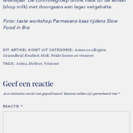
levensjaar. De controlegroep dronk melk uit de winkel
(shop milk) met doorgaans een lager vetgehalte.
Foto: taste workshop Parmesano kaas tijdens Slow
Food in Bra
DIT ARTIKEL KOMT UIT CATEGORIE:
,
Astma en allergien
,
,
,
Gezondheid
Kwaliteit
Melk
Weide koeien en vetzuren
TAGS:
,
,
Astma
Melkvet
Vetzuren
Geef een reactie
Je e-mailadres wordt niet gepubliceerd.
Vereiste velden zijn gemarkeerd met
*
REACTIE
*