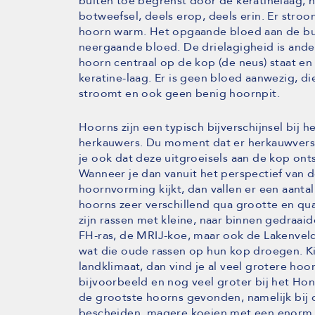
buiten toe begrenst door de keratinelaag, 
botweefsel, deels erop, deels erin. Er stro
hoorn warm. Het opgaande bloed aan de bui
neergaande bloed. De drielagigheid is ande
hoorn centraal op de kop (de neus) staat en 
keratine-laag. Er is geen bloed aanwezig, 
stroomt en ook geen benig hoornpit.
Hoorns zijn een typisch bijverschijnsel bij 
herkauwers. Du moment dat er herkauwversc
je ook dat deze uitgroeisels aan de kop ontst
Wanneer je dan vanuit het perspectief van d
hoornvorming kijkt, dan vallen er een aantal
hoorns zeer verschillend qua grootte en qua 
zijn rassen met kleine, naar binnen gedraaid
FH-ras, de MRIJ-koe, maar ook de Lakenvelde
wat die oude rassen op hun kop droegen. Kij
landklimaat, dan vind je al veel grotere hoo
bijvoorbeeld en nog veel groter bij het Ho
de grootste hoorns gevonden, namelijk bij 
bescheiden, magere koeien met een enorm st