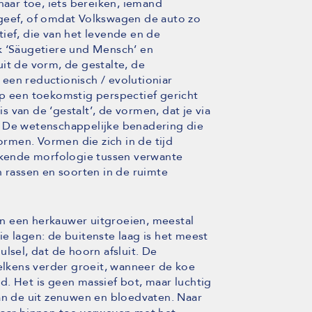
naar toe, iets bereiken, iemand
 geef, of omdat Volkswagen de auto zo
ief, die van het levende en de
k ‘Säugetiere und Mensch’ en
it de vorm, de gestalte, de
een reductionisch / evolutioniar
op een toekomstig perspectief gericht
 van de ‘gestalt’, de vormen, dat je via
. De wetenschappelijke benadering die
vormen. Vormen die zich in de tijd
ijkende morfologie tussen verwante
n rassen en soorten in de ruimte
n een herkauwer uitgroeien, meestal
e lagen: de buitenste laag is het meest
lsel, dat de hoorn afsluit. De
telkens verder groeit, wanneer de koe
. Het is geen massief bot, maar luchtig
aan de uit zenuwen en bloedvaten. Naar