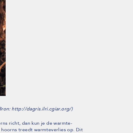
n: http://dagris.ilri.cgiar.org/)
ns richt, dan kun je de warmte-
 hoorns treedt warmteverlies op. Dit