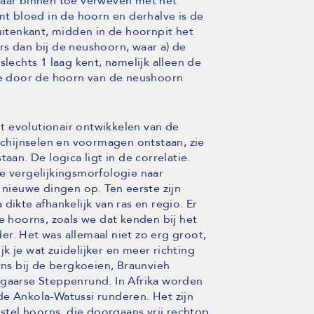
naar binnen toe verweven met het
omt bloed in de hoorn en derhalve is de
tenkant, midden in de hoornpit het
rs dan bij de neushoorn, waar a) de
slechts 1 laag kent, namelijk alleen de
die door de hoorn van de neushoorn
het evolutionair ontwikkelen van de
hijnselen en voormagen ontstaan, zie
aan. De logica ligt in de correlatie.
e vergelijkingsmorfologie naar
 nieuwe dingen op. Ten eerste zijn
dikte afhankelijk van ras en regio. Er
e hoorns, zoals we dat kenden bij het
r. Het was allemaal niet zo erg groot,
k je wat zuidelijker en meer richting
rns bij de bergkoeien, Braunvieh
ngaarse Steppenrund. In Afrika worden
de Ankola-Watussi runderen. Het zijn
el hoorns, die doorgaans vrij rechtop,