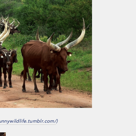
funnywildlife.tumblr.com/
)