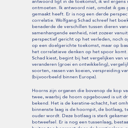
antwoord ligt in de toekomst, ik wil ergens 
ontmoeten. Ik antwoord niet, omdat ik gas
gemaakt heeft. Er is nog een derde perspect
correlatie. Wolfgang Schad schreef het boe
benaderde de verschillen tussen dieren vanu
samenhangende eenheid, niet zozeer vanuit 
perspectief gericht op het verleden, noch 
op een doelgerichte toekomst, maar op basis
het correlatieve denken op het spoor komt
Schad kiest, begint bij het vergelijken van 
veranderen (groei en ontwikkeling), vergel
soorten, rassen van koeien, verspreiding va
(bijvoorbeeld binnen Europa).
Hoorns zijn organen die bovenop de kop va
twee, waarbij de hoorn opgebouwd is uit dri
bekend. Het is de keratine-schacht, het omhu
binnenste laag is de hoornpit, de botlaag, 
ouder wordt. Deze botlaag is sterk gekamerd
botweefsel. Er is nog een tussenlaag, best