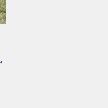
n
at
n