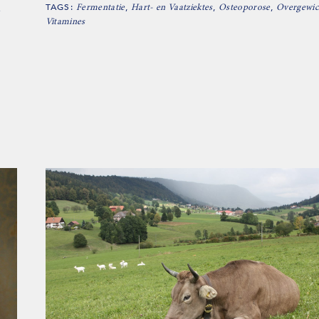
TAGS:
,
,
,
e
Fermentatie
Hart- en Vaatziektes
Osteoporose
Overgewic
Vitamines