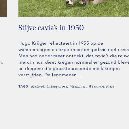
Stijve cavia’s in 1950
n
Hugo Krüger reflecteert in 1955 op de
waarnemingen en experimenten gedaan met cavia’
Men had onder meer ontdekt, dat cavia’s die rau
n.
melk in hun dieet kregen normaal en gezond blev
en diegene die gepasteuriseerde melk kregen
verstijfden. De fenomenen …
TAGS:
,
,
,
Melkvet
Osteoporose
Vitamines
Weston A. Price