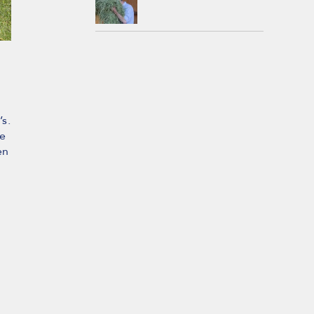
s.
we
en