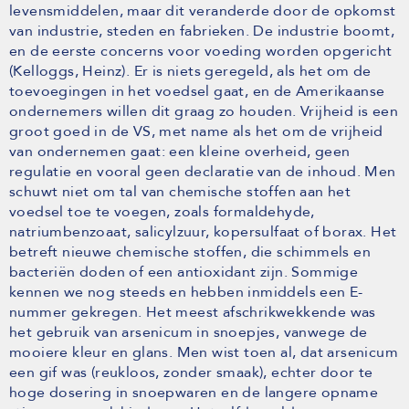
levensmiddelen, maar dit veranderde door de opkomst
van industrie, steden en fabrieken. De industrie boomt,
en de eerste concerns voor voeding worden opgericht
(Kelloggs, Heinz). Er is niets geregeld, als het om de
toevoegingen in het voedsel gaat, en de Amerikaanse
ondernemers willen dit graag zo houden. Vrijheid is een
groot goed in de VS, met name als het om de vrijheid
van ondernemen gaat: een kleine overheid, geen
regulatie en vooral geen declaratie van de inhoud. Men
schuwt niet om tal van chemische stoffen aan het
voedsel toe te voegen, zoals formaldehyde,
natriumbenzoaat, salicylzuur, kopersulfaat of borax. Het
betreft nieuwe chemische stoffen, die schimmels en
bacteriën doden of een antioxidant zijn. Sommige
kennen we nog steeds en hebben inmiddels een E-
nummer gekregen. Het meest afschrikwekkende was
het gebruik van arsenicum in snoepjes, vanwege de
mooiere kleur en glans. Men wist toen al, dat arsenicum
een gif was (reukloos, zonder smaak), echter door te
hoge dosering in snoepwaren en de langere opname