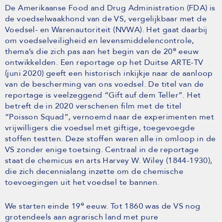
De Amerikaanse Food and Drug Administration (FDA) is
de voedselwaakhond van de VS, vergelijkbaar met de
Voedsel- en Warenautoriteit (NVWA). Het gaat daarbij
om voedselveiligheid en levensmiddelencontrole,
e
thema’s die zich pas aan het begin van de 20
eeuw
ontwikkelden. Een reportage op het Duitse ARTE-TV
(juni 2020) geeft een historisch inkijkje naar de aanloop
van de bescherming van ons voedsel. De titel van de
reportage is veelzeggend “Gift auf dem Teller”. Het
betreft de in 2020 verschenen film met de titel
“Poisson Squad”, vernoemd naar de experimenten met
vrijwilligers die voedsel met giftige, toegevoegde
stoffen testten. Deze stoffen waren alle in omloop in de
VS zonder enige toetsing. Centraal in de reportage
staat de chemicus en arts Harvey W. Wiley (1844-1930),
die zich decennialang inzette om de chemische
toevoegingen uit het voedsel te bannen.
e
We starten einde 19
eeuw. Tot 1860 was de VS nog
grotendeels aan agrarisch land met pure