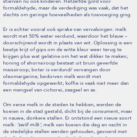
stierven nu ook kinderen. Hetzelfde gold voor
formaldehyde, maar de verdediging was vaak, dat het
slechts om geringe hoeveelheden als toevoeging ging.
Er is echter vooral ook sprake van vervalsingen: melk
wordt met 50% water verdund, waardoor het blauw –
doorschijnend wordt in plaats van wit. Oplossing is een
beetje krijt of gips om de witte kleur weer terug te
krijgen plus wat gelatine om het wat dikker te maken;
honing of ahornsiroop bestaat uit bruin geverfde
maissiroop; boter is verdund/ vervangen door
oleomargarine; bedorven melk wordt met
formaldehyde opgewerkt; koffie is vaak niet meer dan
een mengsel van cichorei, zaagsel en as.
Om verse melk in de steden te hebben, werden de
koeien in de stad gestald, dicht bij de consument, maar
in nauwe, donkere stallen. Er ontstond een nieuw soort
melk:
‘swill milk’,
melk van koeien die dag en nacht in
de stedelijke stallen werden gehouden, gevoerd met