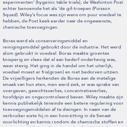
experimenten’ (hygeinic table trials), de Washinton Post
echter benoemde het als ‘de gif-troepen (Poisson
Squad). Wiley’s focus was zijn wens om puur voedsel te
hebben, de Post keek eerder naar de ongewenste,
chemische toevoegingen.
Borax werd als conserveringsmiddel en
reinigingsmiddel gebruikt door de industrie. Het werd
alom gebruikt in voedsel. Borax maakte groentes
knisperig en vlees dat al aan bederf onderhevig was,
weer stevig. Het ging in de handel om het uiterlijk,
voedsel moest er fris(groen) en niet bedorven uitzien.
De vrijwilligers herkenden de Borax aan de metalige
smaak van hun eten, men werd ziek, er was sprake van
overgeven, gewichtsverlies, concentratieverlies,
hoofdpijn en ongecontroleerd beven. Wiley maakte zijn
kennis publiekelijk teneinde een betere regulering voor
toevoegingsmiddelen af te dwingen. In naam van de
verbruiker eiste hij in een hoorzitting in de Senaat
voorlichting en kennis rondom de chemische stoffen en