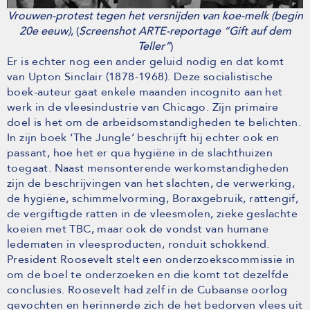
Vrouwen-protest tegen het versnijden van koe-melk (begin
20e eeuw)
, (
Screenshot ARTE-reportage “Gift auf dem
Teller”
)
Er is echter nog een ander geluid nodig en dat komt
van Upton Sinclair (1878-1968). Deze socialistische
boek-auteur gaat enkele maanden incognito aan het
werk in de vleesindustrie van Chicago. Zijn primaire
doel is het om de arbeidsomstandigheden te belichten.
In zijn boek ‘The Jungle’ beschrijft hij echter ook en
passant, hoe het er qua hygiëne in de slachthuizen
toegaat. Naast mensonterende werkomstandigheden
zijn de beschrijvingen van het slachten, de verwerking,
de hygiëne, schimmelvorming, Boraxgebruik, rattengif,
de vergiftigde ratten in de vleesmolen, zieke geslachte
koeien met TBC, maar ook de vondst van humane
ledematen in vleesproducten, ronduit schokkend.
President Roosevelt stelt een onderzoekscommissie in
om de boel te onderzoeken en die komt tot dezelfde
conclusies. Roosevelt had zelf in de Cubaanse oorlog
gevochten en herinnerde zich de het bedorven vlees uit