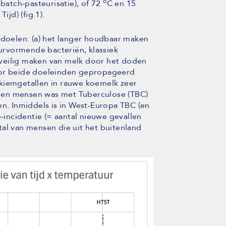
o
 batch-pasteurisatie), of 72
C en 15
jd) (fig.1).
 doelen: (a) het langer houdbaar maken
rvormende bacteriën, klassiek
et veilig maken van melk door het doden
oor beide doeleinden gepropageerd
iemgetallen in rauwe koemelk zeer
 en mensen was met Tuberculose (TBC)
en. Inmiddels is in West-Europa TBC (en
e-incidentie (= aantal nieuwe gevallen
al van mensen die uit het buitenland