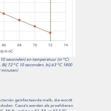
o
og 10 seconden) en temperatuur (in
C)
o
o
. Bij 72
C 10 seconden, bij 63
C 1800
0 minuten)
acteriën geïnfecteerde melk, die wordt
e doden. Cavia’s werden als proefdieren
o
C. Melk verhit op 53, 55 en 57,5
C