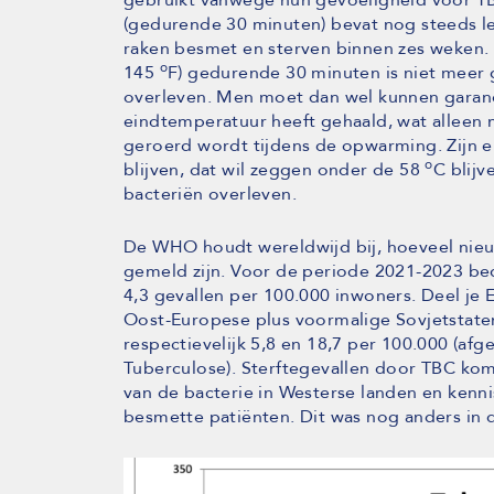
(gedurende 30 minuten) bevat nog steeds le
raken besmet en sterven binnen zes weken.
o
145
F) gedurende 30 minuten is niet meer ge
overleven. Men moet dan wel kunnen garande
eindtemperatuur heeft gehaald, wat alleen 
geroerd wordt tijdens de opwarming. Zijn e
o
blijven, dat wil zeggen onder de 58
C blijv
bacteriën overleven.
De WHO houdt wereldwijd bij, hoeveel nieuw
gemeld zijn. Voor de periode 2021-2023 be
4,3 gevallen per 100.000 inwoners. Deel je
Oost-Europese plus voormalige Sovjetstate
respectievelijk 5,8 en 18,7 per 100.000 (afg
Tuberculose). Sterftegevallen door TBC kom
van de bacterie in Westerse landen en ken
besmette patiënten. Dit was nog anders in 