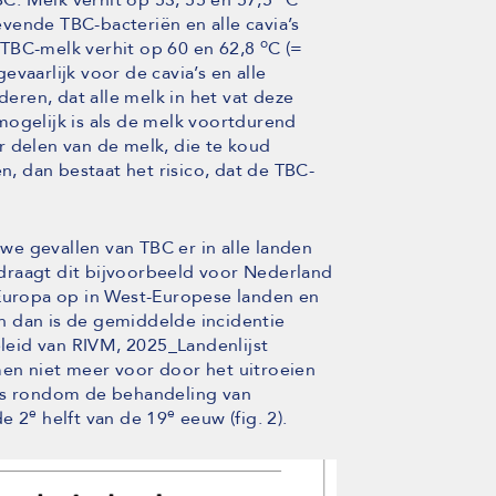
vende TBC-bacteriën en alle cavia’s
o
 TBC-melk verhit op 60 en 62,8
C (=
vaarlijk voor de cavia’s en alle
ren, dat alle melk in het vat deze
mogelijk is als de melk voortdurend
r delen van de melk, die te koud
en, dan bestaat het risico, dat de TBC-
e gevallen van TBC er in alle landen
draagt dit bijvoorbeeld voor Nederland
 Europa op in West-Europese landen en
n dan is de gemiddelde incidentie
eleid van RIVM, 2025_Landenlijst
en niet meer voor door het uitroeien
nis rondom de behandeling van
e
e
de 2
helft van de 19
eeuw (fig. 2).