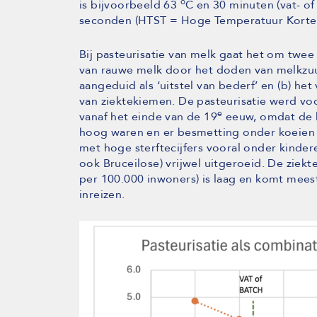
o
is bijvoorbeeld 63
C en 30 minuten (vat- of
seconden (HTST = Hoge Temperatuur Korte Ti
Bij pasteurisatie van melk gaat het om twee
van rauwe melk door het doden van melkzuu
aangeduid als ‘uitstel van bederf’ en (b) h
van ziektekiemen. De pasteurisatie werd v
e
vanaf het einde van de 19
eeuw, omdat de k
hoog waren en er besmetting onder koeien
met hoge sterftecijfers vooral onder kinder
ook Bruceilose) vrijwel uitgeroeid. De ziekt
per 100.000 inwoners) is laag en komt meest
inreizen.