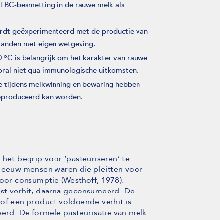
TBC-besmetting in de rauwe melk als
ordt geëxperimenteerd met de productie van
 landen met eigen wetgeving.
o
60
C is belangrijk om het karakter van rauwe
ooral niet qua immunologische uitkomsten.
 tijdens melkwinning en bewaring hebben
geproduceerd kan worden.
 het begrip voor ‘pasteuriseren’ te
eeuw mensen waren die pleitten voor
voor consumptie (Westhoff, 1978).
rst verhit, daarna geconsumeerd. De
of een product voldoende verhit is
eerd. De formele pasteurisatie van melk