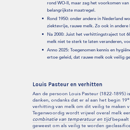
rond WO-II, maar zag het voorkomen van 
belangrijkste maatregel.
Rond 1950: onder andere in Nederland w
ziektevrije, rauwe melk. Zo ook in andere
Na 2000: Juist het verhittingstraject tot 
melk niet te sterk te laten veranderen, v
Anno 2025: Toegenomen kennis en hygiëne
ertoe geleid, dat rauwe melk ook veilig 
Louis Pasteur en verhitten
Aan de persoon Louis Pasteur (1822-1895) is
e
danken, ondanks dat er al aan het begin 19
verhitting van melk om dit veilig te maken 
Tegenwoordig wordt vrijwel overal melk ee
combinatie van temperatuur en tijd
bepaalt 
geweest om als veilig te worden geclassific