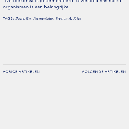
“De toekomst is gefermenteerd: Diversiteit van micro-
organismen is een belangrijke …
TAGS:
,
,
Bacteriën
Fermentatie
Weston A. Price
VORIGE ARTIKELEN
VOLGENDE ARTIKELEN